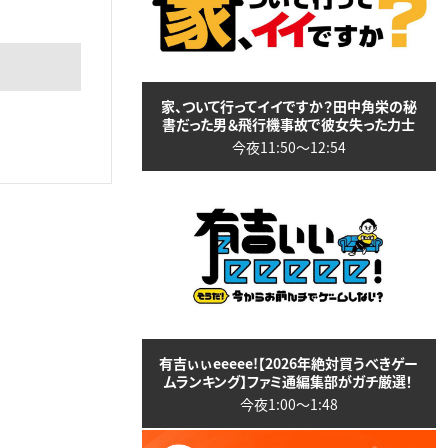
家、ついて行ってイイですか？田中角栄の秘
書だった男＆飛行機事故で彼女失った力士
今夜11:50〜12:54
有吉ぃぃeeeee!【2026年絶対買うべきゲー
ムランキング】ファミ通編集部がガチ厳選！
今夜1:00〜1:48