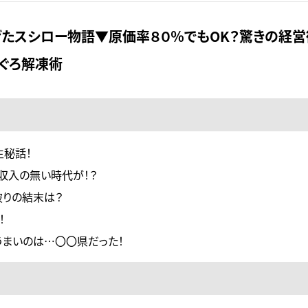
げたスシロー物語▼原価率８０％でもOK？驚きの経
ぐろ解凍術
生秘話！
収入の無い時代が！？
破りの結末は？
！
まいのは…〇〇県だった！