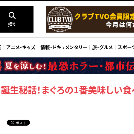
探す
楽
アニメ
・
キッズ
情報
・
ドキュメンタリー
旅
・
グルメ
スポー
」誕生秘話！まぐろの1番美味しい食べ