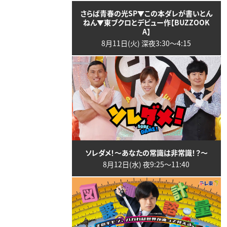
さらば青春の光SP▼この本ダレが書いとん
ねん▼東ブクロとデビュー作【BUZZOOK
A】
8月11日(火) 深夜3:30〜4:15
ソレダメ！～あなたの常識は非常識！？～
8月12日(水) 夜9:25〜11:40