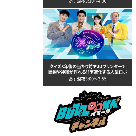
あす深夜3:30〜4:00
クイズX年後の当たり前▼3Dプリンターで
建物や神経が作れる!?▼進化する人型ロボ
あす深夜3:00〜3:55