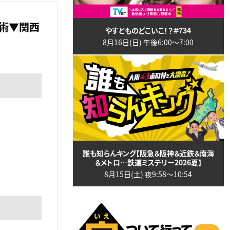
営術▼関西
やすとものどこいこ！？＃734
8月16日(日) 午後6:00〜7:00
誰も知らんキング【阪急＆阪神＆近鉄＆南海
＆メトロ…鉄道ミステリー2026夏】
8月15日(土) 夜9:58〜10:54