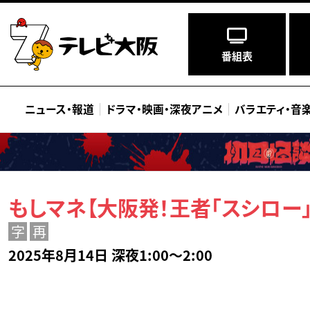
番組表
ニュース
・
報道
ドラマ
・
映画
・
深夜アニメ
バラエティ
・
音
もしマネ【大阪発！王者「スシロー
字
再
2025年8月14日 深夜1:00～2:00