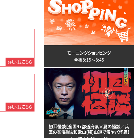
モーニングショッピング
今夜8:15〜8:45
詳しくはこちら
詳しくはこちら
初耳怪談【全国47都道府県×夏の怪談／兵
庫の某海岸＆和歌山(秘)山道で激ヤバ怪異】