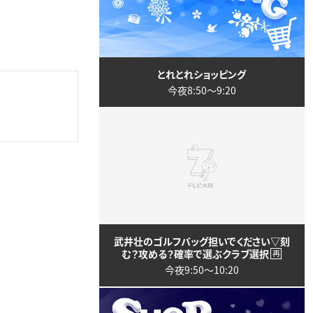
とれとれショッピング
今夜8:50〜9:20
武井壮のゴルフバッグ担いでください▽刻
む？攻める？確率で選ぶクラブ選択
再
今夜9:50〜10:20