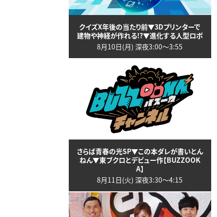
クイズX年後の当たり前▼3Dプリンターで
建物や神経が作れる!?▼進化する人型ロボ
8月10日(月) 深夜3:00〜3:55
さらば青春の光SP▼この本ダレが書いとん
ねん▼東ブクロとデビュー作【BUZZOOK
A】
8月11日(火) 深夜3:30〜4:15