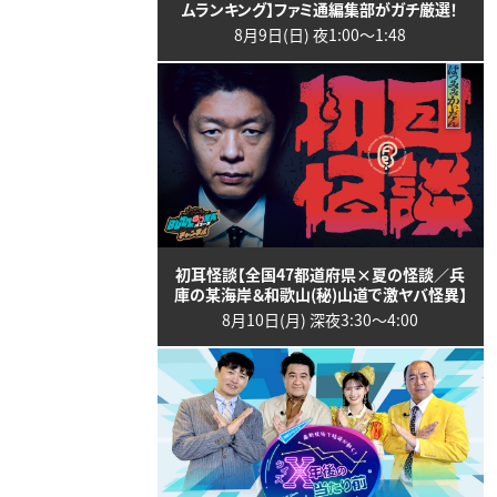
ムランキング】ファミ通編集部がガチ厳選！
8月9日(日) 夜1:00〜1:48
初耳怪談【全国47都道府県×夏の怪談／兵
庫の某海岸＆和歌山(秘)山道で激ヤバ怪異】
8月10日(月) 深夜3:30〜4:00