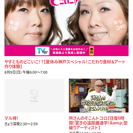
やすとものどこいこ！？【夏休み神戸スペシャル！こだわり食材＆アート
作り体験】
8月9日(日) 午後6:00〜7:00
マル得！
所さんのそこんトコロ【往復6時
間！驚きの遠距離通学！&amp;型
きょう深夜2:30〜2:59
破りアーティスト】