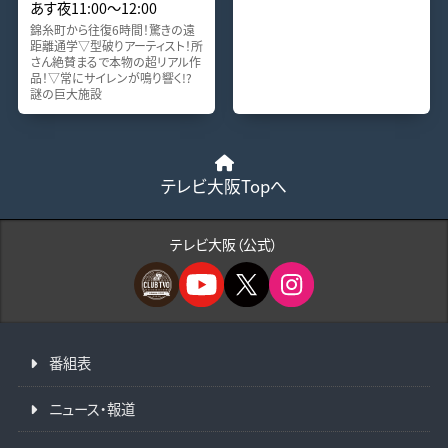
あす夜11:00〜12:00
錦糸町から往復6時間！驚きの遠
距離通学▽型破りアーティスト！所
さん絶賛まるで本物の超リアル作
品！▽常にサイレンが鳴り響く!?
謎の巨大施設
テレビ大阪Topへ
テレビ大阪（公式）
番組表
ニュース・報道