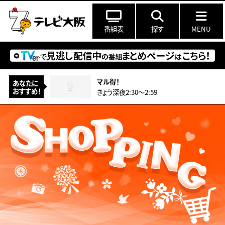
番組表
探す
MENU
マル得！
あなたに
おすすめ！
きょう深夜2:30〜2:59