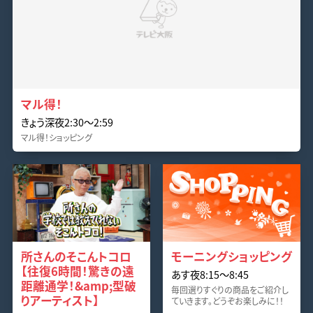
マル得！
きょう深夜2:30〜2:59
マル得！ショッピング
所さんのそこんトコロ
モーニングショッピング
【往復6時間！驚きの遠
あす夜8:15〜8:45
距離通学！&amp;型破
毎回選りすぐりの商品をご紹介し
りアーティスト】
ていきます。どうぞお楽しみに！！