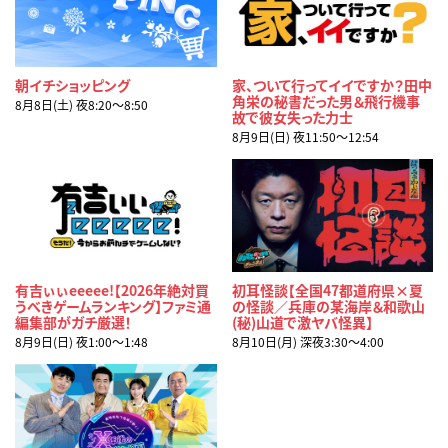
朝イチショッピング
家、ついて行ってイイですか？田中
角栄の秘書だった男＆飛行機事
8月8日(土) 夜8:20〜8:50
故で彼女失った力士
8月9日(日) 夜11:50〜12:54
有吉ぃぃeeeee!【2026年絶対買
初耳怪談【全国47都道府県×夏
うべきゲームランキング】ファミ通
の怪談／兵庫の某海岸＆和歌山
編集部がガチ厳選！
(秘)山道で激ヤバ怪異】
8月9日(日) 夜1:00〜1:48
8月10日(月) 深夜3:30〜4:00