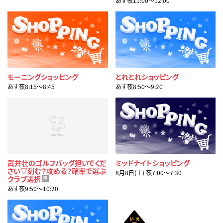
あす夜11:00〜12:00
モーニングショッピング
とれとれショッピング
あす夜8:15〜8:45
あす夜8:50〜9:20
武井壮のゴルフバッグ担いでくだ
ミッドナイトショッピング
さい▽刻む？攻める？確率で選ぶ
8月8日(土) 夜7:00〜7:30
クラブ選択
再
あす夜9:50〜10:20