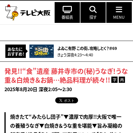
番組表
探す
MENU
よゐこ有野 この街、攻略しとく？＃69
あなたに
おすすめ！
きょう深夜4:23〜4:40
発見!!“食”遺産 藤井寺市の(秘)うなぎ！うな
重＆白焼き＆お鍋…絶品料理が続々!!
字
再
2025年8月20日 深夜2:05～2:30
焼きたて“みたらし団子”▼濃厚で肉厚!!大阪で唯一
の養殖うなぎ▼白焼き＆うな重を堪能▼旨み凝縮の