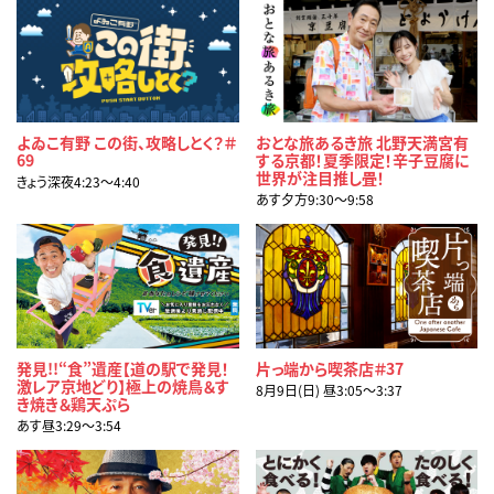
よゐこ有野 この街、攻略しとく？＃
おとな旅あるき旅 北野天満宮有
69
する京都！夏季限定！辛子豆腐に
世界が注目推し畳！
きょう深夜4:23〜4:40
あす夕方9:30〜9:58
発見!!“食”遺産【道の駅で発見！
片っ端から喫茶店＃37
激レア京地どり】極上の焼鳥＆す
8月9日(日) 昼3:05〜3:37
き焼き＆鶏天ぷら
あす昼3:29〜3:54