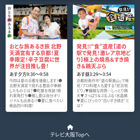
おとな旅あるき旅 北野
発見!!“食”遺産【道の
天満宮有する京都！夏
駅で発見！激レア京地ど
季限定！辛子豆腐に世
り】極上の焼鳥＆すき焼
界が注目推し畳！
き＆鶏天ぷら
あす夕方9:30〜9:58
あす昼3:29〜3:54
今回は夏の京都を堪能します！●
京都府南丹市「道の駅美山」で発
北野天満宮で見れる豊臣が奉納
見！プロ料理人も愛する「匠京地
したものとは？●町屋を改装！隠
どり」▼繊細な肉質…しっとり鶏
れ家角打ち●推し畳は自分オリ
天▼さっぱり＆ぷるぷる！水晶鶏
ジナルも出来る!?●夏に食べたい
▼夏にぴったり“白いすき焼き”と
絶品四川料理！
は？
テレビ大阪Topへ