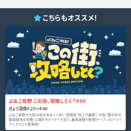
こちらもオススメ！
よゐこ有野 この街、攻略しとく？＃69
きょう深夜4:23〜4:40
よゐこ有野が大阪の街をゆる～く歩く“冒険系”街ブラ番組▽大阪・豊中市の
服部緑地を攻略！公園をモビリティで巡り、乗馬体験や新規オープンのハワイ
アンカフェで夏満喫！