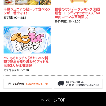
千原ジュニアの軽トラで食べるメ
優香のサンデークッキング【韓国
シが一番ウマイ！！
屋台コーン“マヤッオッスス”&a
mp;コーンな茶碗蒸し】
あす朝7:00〜8:15
あす午前1:30〜2:00
ぺこもぐキッチン【冷たいメン料
理で酷暑を乗り切るぞ】アイドル
出身2人が本気調理
あす午前2:00〜2:30
ページTOP