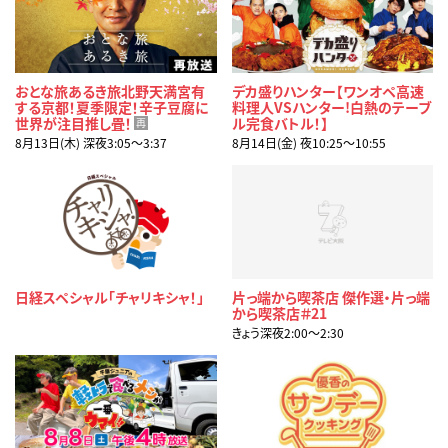
おとな旅あるき旅北野天満宮有
デカ盛りハンター【ワンオペ高速
する京都！夏季限定！辛子豆腐に
料理人VSハンター!白熱のテーブ
世界が注目推し畳！
ル完食バトル！】
再
8月13日(木) 深夜3:05〜3:37
8月14日(金) 夜10:25〜10:55
日経スペシャル「チャリキシャ！」
片っ端から喫茶店 傑作選・片っ端
から喫茶店＃21
きょう深夜2:00〜2:30