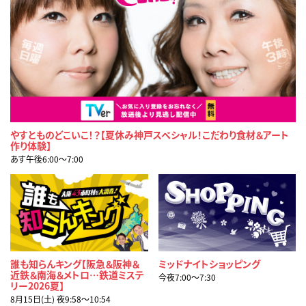
やすとものどこいこ！？【夏休み神戸スペシャル！こだわり食材＆アート
作り体験】
あす午後6:00〜7:00
誰も知らんキング【阪急＆阪神＆
ミッドナイトショッピング
近鉄＆南海＆メトロ…鉄道ミステ
今夜7:00〜7:30
リー2026夏】
8月15日(土) 夜9:58〜10:54