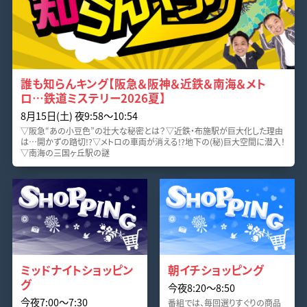
誰も知らんキング【阪急＆阪神＆近鉄＆南海＆メト
ロ…鉄道ミステリー2026夏】
8月15日(土) 夜9:58〜10:54
▽阪急“あの小豆色”の壮大な秘密とは？▽近鉄・布施駅が巨大化した理由
は…開かずの踏切!?▽メトロの車両が消える!?地下の(秘)巨大空間に潜入！
▽南海の三国ヶ丘駅の謎
ミッドナイトショッピン
朝イチショッピング
グ
今夜8:20〜8:50
今夜7:00〜7:30
番組では、毎回選りすぐりの商品