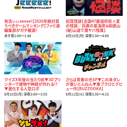
有吉ぃぃeeeee!【2026年絶対買
初耳怪談【全国47都道府県×夏
うべきゲームランキング】ファミ通
の怪談／兵庫の某海岸＆和歌山
編集部がガチ厳選！
(秘)山道で激ヤバ怪異】
あす夜1:00〜1:48
8月10日(月) 深夜3:30〜4:00
クイズX年後の当たり前▼3Dプリ
さらば青春の光SP▼この本ダレ
ンターで建物や神経が作れる!?
が書いとんねん▼東ブクロとデビ
▼進化する人型ロボ
ュー作【BUZZOOKA】
8月10日(月) 深夜3:00〜3:55
8月11日(火) 深夜3:30〜4:15