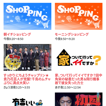
朝イチショッピング
モーニングショッピング
今夜8:20〜8:50
今夜8:50〜9:20
すっかり にちようチャップリン★
家、ついて行ってイイですか？田中
貴乃花芸人が覚醒！千鳥のムチャ
角栄の秘書だった男＆飛行機事
ぶりに満点大笑い
故で彼女失った力士
きょう深夜3:25〜3:55
あす夜11:50〜12:54