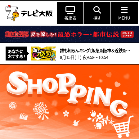
番組表
探す
MENU
誰も知らんキング【阪急＆阪神＆近鉄＆南海＆メトロ…鉄道ミステリー2026夏】
あなたに
おすすめ！
8月15日(土) 夜9:58〜10:54