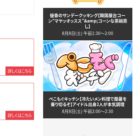
優香のサンデークッキング【韓国屋台コー
ン“マヤッオッスス”&amp;コーンな茶碗蒸
し】
8月8日(土) 午前1:30〜2:00
詳しくはこちら
ぺこもぐキッチン【冷たいメン料理で酷暑を
乗り切るぞ】アイドル出身2人が本気調理
8月8日(土) 午前2:00〜2:30
詳しくはこちら