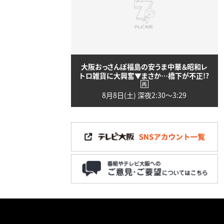
大阪おっさんぽ福島の安うま中華＆昭和レ
トロ雑貨に大興奮▼まさか…橋下が不正!?
再
8月8日(土) 深夜2:30〜3:29