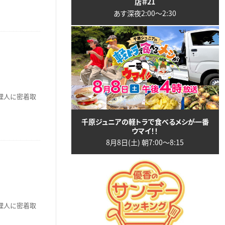
店＃21
あす深夜2:00〜2:30
理人に密着取
千原ジュニアの軽トラで食べるメシが一番
ウマイ！！
8月8日(土) 朝7:00〜8:15
理人に密着取