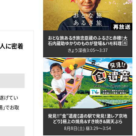
おとな旅あるき旅忠臣蔵のふるさと赤穂！大
石内蔵助ゆかりのものが登場＆ハモ料理
再
理人に密着
きょう深夜3:05〜3:37
を遂げてい
場」でお取
発見!!“食”遺産【道の駅で発見！激レア京地
どり】極上の焼鳥＆すき焼き＆鶏天ぷら
8月8日(土) 昼3:29〜3:54