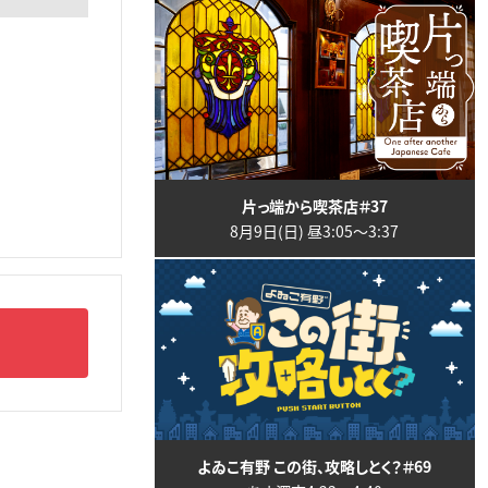
片っ端から喫茶店＃37
8月9日(日) 昼3:05〜3:37
よゐこ有野 この街、攻略しとく？＃69