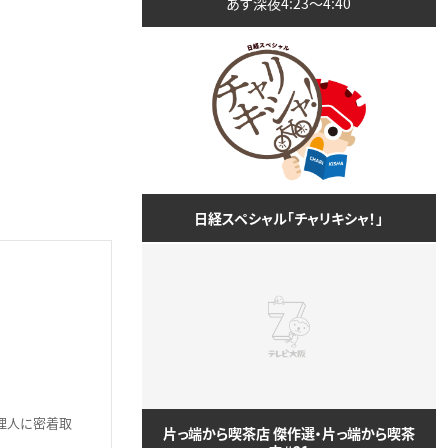
あす深夜4:23〜4:40
日経スペシャル「チャリキシャ！」
理人に密着取
片っ端から喫茶店 傑作選・片っ端から喫茶