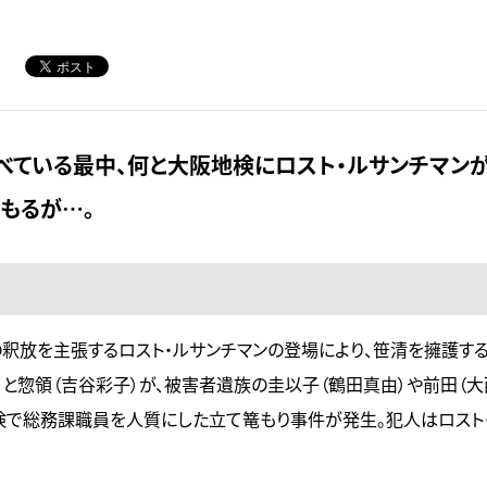
べている最中、何と大阪地検にロスト・ルサンチマン
もるが…。
の釈放を主張するロスト・ルサンチマンの登場により、笹清を擁護す
と惣領（吉谷彩子）が、被害者遺族の圭以子（鶴田真由）や前田（大
検で総務課職員を人質にした立て篭もり事件が発生。犯人はロスト