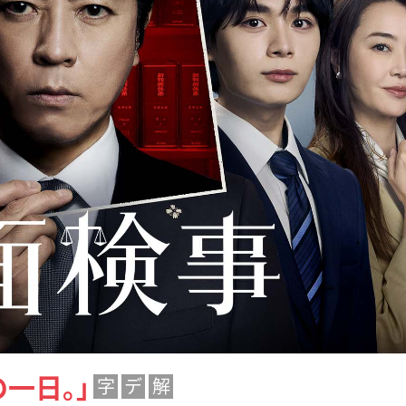
一日。」
字
デ
解