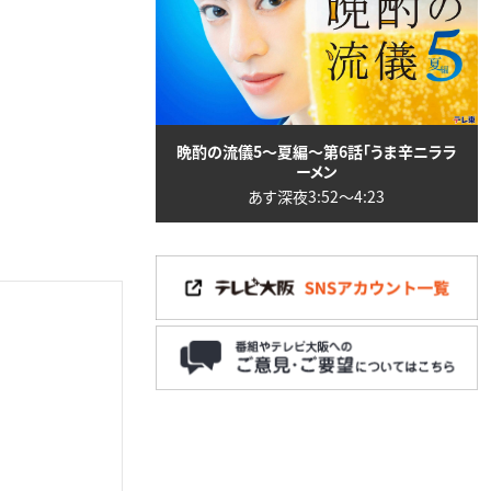
晩酌の流儀5～夏編～第6話「うま辛ニララ
ーメン
あす深夜3:52〜4:23