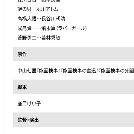
謎の男…夙川アトム
高橋大悟…長谷川朝晴
成島貴一…飛永翼（ラバーガール）
菅野勇二…若林秀敏
原作
中山七里『能面検事』『能面検事の奮迅』『能面検事の死闘
脚本
鹿目けい子
監督・演出