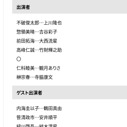
出演者
不破俊太郎…上川隆也
惣領美晴…吉谷彩子
前田拓海…大西流星
高峰仁誠…竹財輝之助
〇
仁科睦美…観月ありさ
榊宗春…寺脇康文
ゲスト出演者
内海圭以子…鶴田真由
笹清政市…安井順平
緑川啓吾…結木滉星