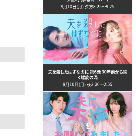
8月10日(月) 夕方8:25〜9:25
夫を殺したはずなのに 第6話 30年前から続
く螺旋の渦
8月10日(月) 夜2:06〜2:55