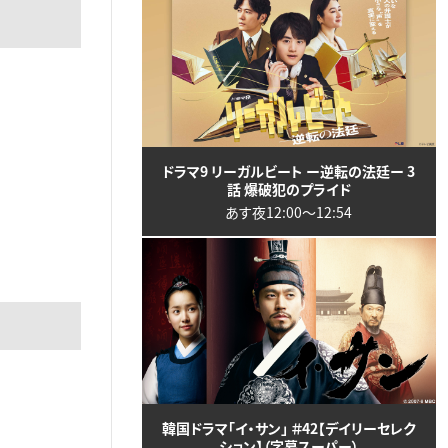
ドラマ9 リーガルビート ー逆転の法廷ー 3
話 爆破犯のプライド
あす夜12:00〜12:54
韓国ドラマ「イ・サン」 ＃42【デイリーセレク
ション】（字幕スーパー）