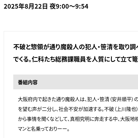
2025年8月22日 夜9:00～9:54
不破と惣領が通り魔殺人の犯人・笹清を取り調
でくる。仁科たち総務課職員を人質にして立て篭
番組内容
大阪府内で起きた通り魔殺人は、犯人・笹清（安井順平）
を望む声が二分し、社会不安が加速する。不破（上川隆也）
から事情を聞くなどして、真相究明に奔走する中、大阪地
マンと名乗っておりーー。