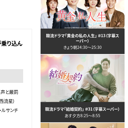
韓流ドラマ「黄金の私の人生」 ＃13（字幕ス
ーパー）
が乗り込ん
きょう朝24:30〜25:30
る声と厳罰
西流星）
韓流ドラマ「結婚契約」 ＃31（字幕スーパー）
・ルサンチ
あす夕方8:25〜8:55