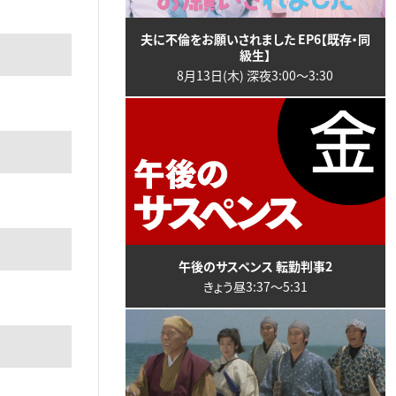
夫に不倫をお願いされました EP6【既存・同
級生】
8月13日(木) 深夜3:00〜3:30
午後のサスペンス 転勤判事2
きょう昼3:37〜5:31