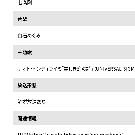
七髙剛
音楽
白石めぐみ
主題歌
ナオト・インティライミ「美しき恋の詩」（UNIVERSAL SIGM
放送形態
解説放送あり
関連情報
【HP】https://www.tv-tokyo.co.jp/noumenkenji/