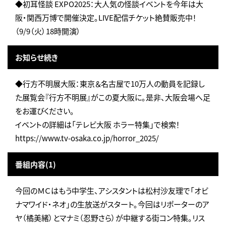
◆初耳怪談 EXPO2025：大人気の怪談イベントを今年は大
阪・関西万博で開催決定。LIVE配信チケット絶賛販売中！
（9/9（火）18時開演）
お知らせ続き
◆行方不明展大阪：東京＆名古屋で10万人の動員を記録し
た展覧会『行方不明展』がこの夏大阪に。是非、大阪会場へ足
をお運びください。
イベントの詳細は「テレビ大阪 ホラー特集」で検索！
https://www.tv-osaka.co.jp/horror_2025/
番組内容(1)
今回のＭＣはもう中学生、アシスタントは松村沙友理で「オビ
ナマワイド・ネオ」の生放送がスタート。今回はリポーターのア
ヤ（橘美緒）とマナミ（忍野さら）が中継する街コン特集。リス