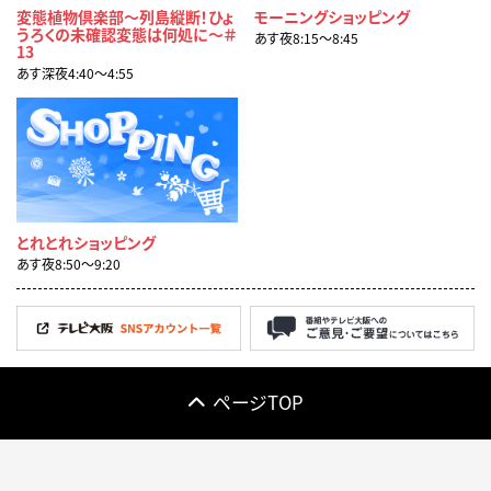
変態植物倶楽部～列島縦断！ひょ
モーニングショッピング
うろくの未確認変態は何処に～＃
あす夜8:15〜8:45
13
あす深夜4:40〜4:55
とれとれショッピング
あす夜8:50〜9:20
ページTOP