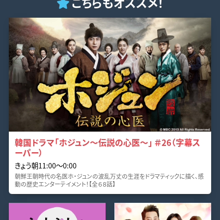
こちらもオススメ！
韓国ドラマ「ホジュン～伝説の心医～」 ＃26（字幕ス
ーパー）
きょう朝11:00〜0:00
朝鮮王朝時代の名医ホ・ジュンの波乱万丈の生涯をドラマティックに描く、感
動の歴史エンターテイメント！【全６８話】