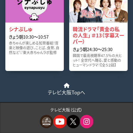
シナぷしゅ
韓流ドラマ「黄金の私
の人生」 ＃13（字幕スー
きょう朝10:30〜10:57
パー）
赤ちゃんが楽しめる知育番組！音
楽と映像の遊び、ことば、食育、自
きょう朝24:30〜25:30
然など▽東大赤ちゃんラボ監修
韓国で最高視聴率47.5％の大ヒ
ット！ 全世代へ贈る、愛と感動の
ヒューマンドラマ！【全５２話】
テレビ大阪Topへ
テレビ大阪（公式）