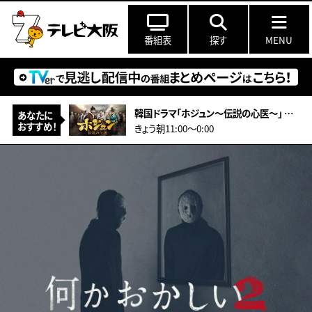
番組表
探す
MENU
韓国ドラマ「ホジュン～伝説の心医～」 ＃26（字幕スーパー）
あなたに
おすすめ！
きょう朝11:00〜0:00