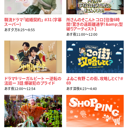
韓流ドラマ「結婚契約」 ＃31（字幕
所さんのそこんトコロ【往復6時
スーパー）
間！驚きの遠距離通学！&amp;型
破りアーティスト】
あす夕方8:25〜8:55
あす夜11:00〜12:00
ドラマ9 リーガルビート ー逆転の
よゐこ有野 この街、攻略しとく？＃
法廷ー 3話 爆破犯のプライド
69
あす夜12:00〜12:54
あす深夜4:23〜4:40