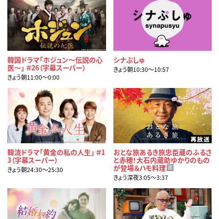
韓国ドラマ「ホジュン～伝説の心
シナぷしゅ
医～」 ＃26（字幕スーパー）
きょう朝10:30〜10:57
きょう朝11:00〜0:00
韓流ドラマ「黄金の私の人生」 ＃1
おとな旅あるき旅忠臣蔵のふるさ
3（字幕スーパー）
と赤穂！大石内蔵助ゆかりのもの
が登場＆ハモ料理
再
きょう朝24:30〜25:30
きょう深夜3:05〜3:37