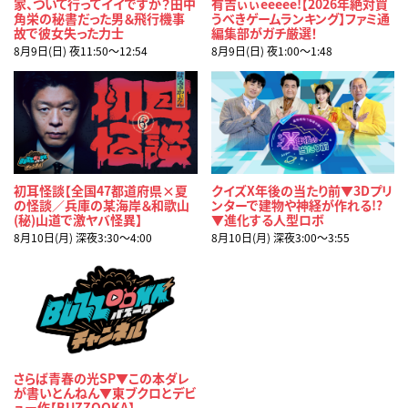
家、ついて行ってイイですか？田中
有吉ぃぃeeeee!【2026年絶対買
角栄の秘書だった男＆飛行機事
うべきゲームランキング】ファミ通
故で彼女失った力士
編集部がガチ厳選！
8月9日(日) 夜11:50〜12:54
8月9日(日) 夜1:00〜1:48
初耳怪談【全国47都道府県×夏
クイズX年後の当たり前▼3Dプリ
の怪談／兵庫の某海岸＆和歌山
ンターで建物や神経が作れる!?
(秘)山道で激ヤバ怪異】
▼進化する人型ロボ
8月10日(月) 深夜3:30〜4:00
8月10日(月) 深夜3:00〜3:55
さらば青春の光SP▼この本ダレ
が書いとんねん▼東ブクロとデビ
ュー作【BUZZOOKA】