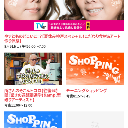
やすとものどこいこ！？【夏休み神戸スペシャル！こだわり食材＆アート
作り体験】
8月9日(日) 午後6:00〜7:00
所さんのそこんトコロ【往復6時
モーニングショッピング
間！驚きの遠距離通学！&amp;型
今夜8:15〜8:45
破りアーティスト】
今夜11:00〜12:00