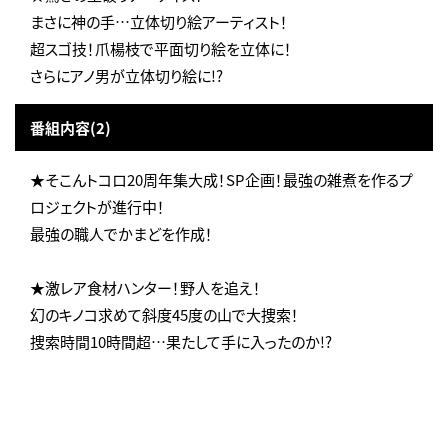
まさに神の手…立体切り絵アーティスト！
超スゴ技！爪楊枝で平面切り絵を立体に！
さらにアノ男が立体切り絵に!?
番組内容(2)
★そこんトコロ20周年集大成！SP企画！最強の雑煮を作るプ
ロジェクトが進行中！
最強の職人でかまどを作成！
★激レア食材ハンター！野人を追え！
幻のキノコ求めて斜度45度の山で大捜索！
捜索時間10時間超…果たして手に入ったのか!?