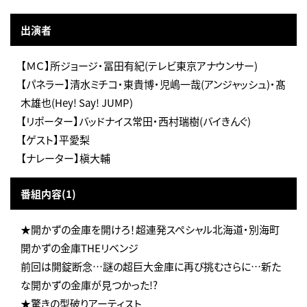
出演者
【ＭＣ】所ジョージ・冨田有紀(テレビ東京アナウンサー)
【パネラー】清水ミチコ・東貴博・児嶋一哉(アンジャッシュ)・髙
木雄也(Hey! Say! JUMP)
【リポーター】バッドナイス常田・西村瑞樹(バイきんぐ)
【ゲスト】平愛梨
【ナレーター】槇大輔
番組内容(1)
★開かずの金庫を開けろ！超連発スペシャル北海道・別海町
開かずの金庫THEリベンジ
前回は開錠断念…謎の超巨大金庫に再び挑むさらに…新た
な開かずの金庫が見つかった!?
★驚きの型破りアーティスト