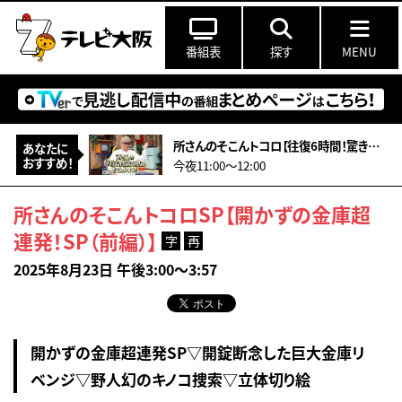
番組表
探す
MENU
所さんのそこんトコロ【往復6時間！驚きの遠距離通学！&amp;型破りアーティスト】
あなたに
おすすめ！
今夜11:00〜12:00
所さんのそこんトコロSP【開かずの金庫超
連発！SP（前編）】
字
再
2025年8月23日 午後3:00～3:57
開かずの金庫超連発SP▽開錠断念した巨大金庫リ
ベンジ▽野人幻のキノコ捜索▽立体切り絵