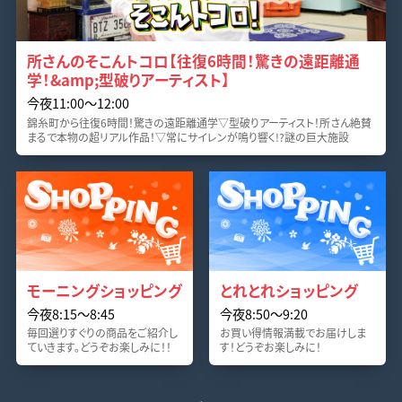
所さんのそこんトコロ【往復6時間！驚きの遠距離通
学！&amp;型破りアーティスト】
今夜11:00〜12:00
錦糸町から往復6時間！驚きの遠距離通学▽型破りアーティスト！所さん絶賛
まるで本物の超リアル作品！▽常にサイレンが鳴り響く!?謎の巨大施設
モーニングショッピング
とれとれショッピング
今夜8:15〜8:45
今夜8:50〜9:20
毎回選りすぐりの商品をご紹介し
お買い得情報満載でお届けしま
ていきます。どうぞお楽しみに！！
す！どうぞお楽しみに！