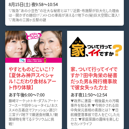
8月15日(土) 夜9:58〜10:54
▽阪急“あの小豆色”の壮大な秘密とは？▽近鉄・布施駅が巨大化した理由
は…開かずの踏切!?▽メトロの車両が消える!?地下の(秘)巨大空間に潜入！
▽南海の三国ヶ丘駅の謎
やすとものどこいこ！？
家、ついて行ってイイで
【夏休み神戸スペシャ
すか？田中角栄の秘書
ル！こだわり食材＆アー
だった男＆飛行機事故
ト作り体験】
で彼女失った力士
あす午後6:00〜7:00
あす夜11:50〜12:54
藤崎マーケットトキ・ダブルアート・
▼政界に激震…戦後最大の汚職
フースーヤ田中ショータイム！おス
事件を知る男 ▼今明かされる田
スメの古着店でファッション選び！
中角栄元首相の素顔とは？ ▼日
三宮デパ地下で厳選食材購入！観
航機墜落事故で恋人を亡くした元
葉植物を育てるテラリウムに挑
力士 ▼家庭菜園の趣味を楽しむ
戦！
セカンドライフ