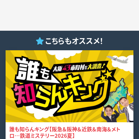
こちらもオススメ！
誰も知らんキング【阪急＆阪神＆近鉄＆南海＆メト
ロ…鉄道ミステリー2026夏】