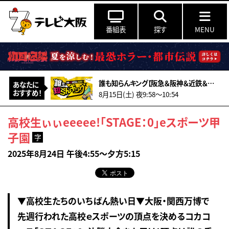
番組表
探す
MENU
誰も知らんキング【阪急＆阪神＆近鉄＆南海＆メトロ…鉄道ミステリー2026夏】
あなたに
おすすめ！
8月15日(土) 夜9:58〜10:54
高校生ぃぃeeeee!「STAGE：0」eスポーツ甲
子園
字
2025年8月24日 午後4:55～夕方5:15
▼高校生たちのいちばん熱い日▼大阪・関西万博で
先週行われた高校ｅスポーツの頂点を決めるコカコ