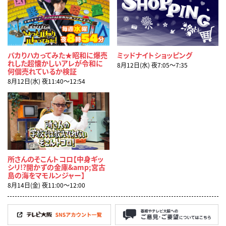
バカりハカってみた★昭和に爆売
ミッドナイトショッピング
れした超懐かしいアレが令和に
8月12日(水) 夜7:05〜7:35
何個売れているか検証
8月12日(水) 夜11:40〜12:54
所さんのそこんトコロ【中身ギッ
シリ!?開かずの金庫&amp;宮古
島の海をマモルンジャー】
8月14日(金) 夜11:00〜12:00