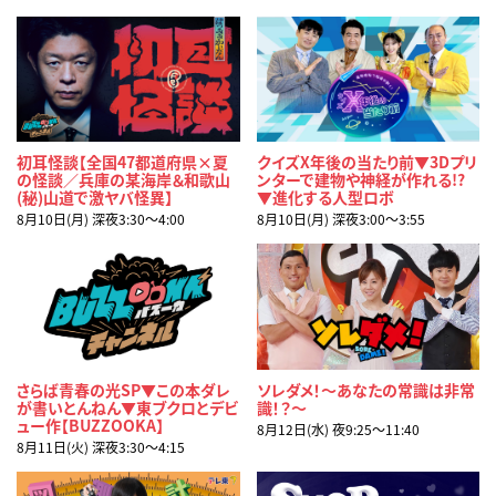
初耳怪談【全国47都道府県×夏
クイズX年後の当たり前▼3Dプリ
の怪談／兵庫の某海岸＆和歌山
ンターで建物や神経が作れる!?
(秘)山道で激ヤバ怪異】
▼進化する人型ロボ
8月10日(月) 深夜3:30〜4:00
8月10日(月) 深夜3:00〜3:55
さらば青春の光SP▼この本ダレ
ソレダメ！～あなたの常識は非常
が書いとんねん▼東ブクロとデビ
識！？～
ュー作【BUZZOOKA】
8月12日(水) 夜9:25〜11:40
8月11日(火) 深夜3:30〜4:15