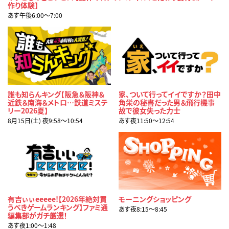
作り体験】
あす午後6:00〜7:00
誰も知らんキング【阪急＆阪神＆
家、ついて行ってイイですか？田中
近鉄＆南海＆メトロ…鉄道ミステ
角栄の秘書だった男＆飛行機事
リー2026夏】
故で彼女失った力士
8月15日(土) 夜9:58〜10:54
あす夜11:50〜12:54
有吉ぃぃeeeee!【2026年絶対買
モーニングショッピング
うべきゲームランキング】ファミ通
あす夜8:15〜8:45
編集部がガチ厳選！
あす夜1:00〜1:48