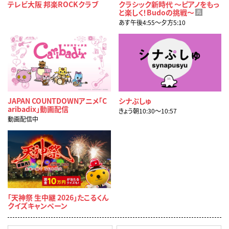
テレビ大阪 邦楽ROCKクラブ
クラシック新時代 ～ピアノをもっ
と楽しく！Budoの挑戦～
再
あす午後4:55〜夕方5:10
JAPAN COUNTDOWNアニメ「C
シナぷしゅ
aribadix」動画配信
きょう朝10:30〜10:57
動画配信中
「天神祭 生中継 2026」たこるくん
クイズキャンペーン