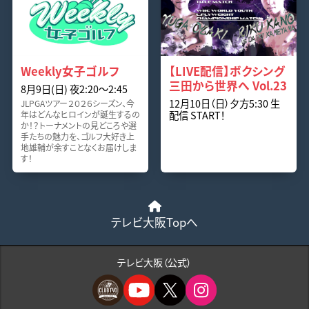
Weekly女子ゴルフ
【LIVE配信】ボクシング
三田から世界へ Vol.23
8月9日(日) 夜2:20〜2:45
12月10日（日）夕方5:30 生
JLPGAツアー２０２６シーズン、今
配信 START！
年はどんなヒロインが誕生するの
か！？トーナメントの見どころや選
手たちの魅力を、ゴルフ大好き上
地雄輔が余すことなくお届けしま
す！
テレビ大阪Topへ
テレビ大阪（公式）