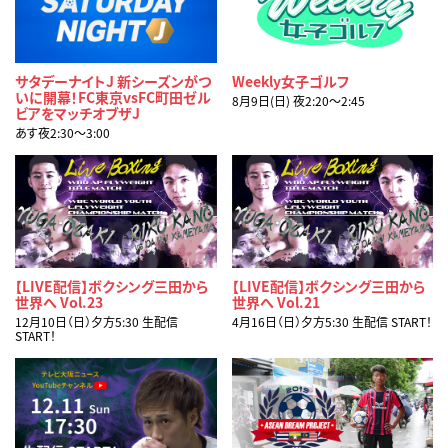
サタデーナイトJ 新シーズンがつ
Weekly女子ゴルフ
いに開幕！FC東京vsFC町田ゼル
8月9日(日) 夜2:20〜2:45
ビアをマッチオブザJ
あす夜2:30〜3:00
【LIVE配信】ボクシング三田から
【LIVE配信】ボクシング三田から
世界へ Vol.23
世界へ Vol.21
12月10日（日）夕方5:30 生配信
4月16日（日）夕方5:30 生配信 START！
START！