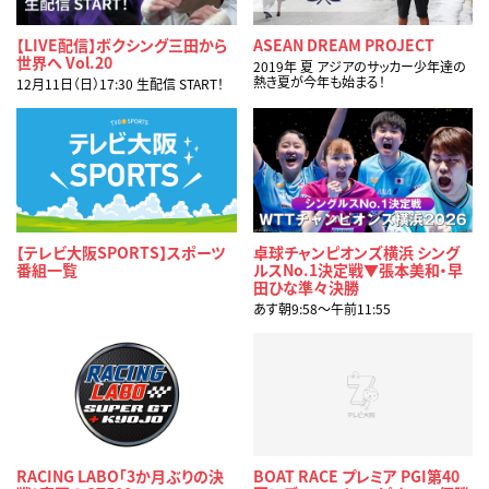
【LIVE配信】ボクシング三田から
ASEAN DREAM PROJECT
世界へ Vol.20
2019年 夏 アジアのサッカー少年達の
熱き夏が今年も始まる！
12月11日（日）17:30 生配信 START！
【テレビ大阪SPORTS】スポーツ
卓球チャンピオンズ横浜 シング
番組一覧
ルスNo.1決定戦▼張本美和・早
田ひな準々決勝
あす朝9:58〜午前11:55
RACING LABO「3か月ぶりの決
BOAT RACE プレミア PGI第40