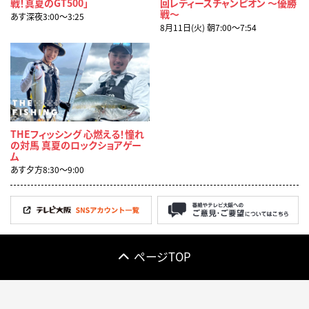
戦！真夏のGT500」
回レディースチャンピオン ～優勝
戦～
あす深夜3:00〜3:25
8月11日(火) 朝7:00〜7:54
THEフィッシング 心燃える！憧れ
の対馬 真夏のロックショアゲー
ム
あす夕方8:30〜9:00
ページTOP