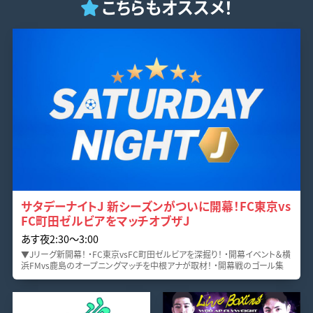
こちらもオススメ！
サタデーナイトJ 新シーズンがついに開幕！FC東京vs
FC町田ゼルビアをマッチオブザJ
あす夜2:30〜3:00
▼Jリーグ新開幕！ ・FC東京vsFC町田ゼルビアを深掘り！ ・開幕イベント＆横
浜FMvs鹿島のオープニングマッチを中根アナが取材！ ・開幕戦のゴール集