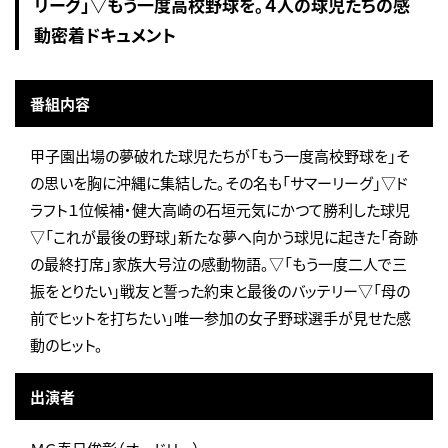
リーグ」▽もう一度高校野球を。４人の球児たちの感
動密着ドキュメント
番組内容
甲子園出場の夢破れた球児たちが「もう一度高校野球を」そ
の思いを胸に沖縄に集結した。その名も「サマーリーグ」▽ド
ラフト１位候補・健大高崎の石垣元気にかつて勝利した球児
▽「これが最後の野球」新たな夢へ向かう球児に起きた「奇跡
の最終打席」家族大号泣の感動物語。▽「もう一度二人で三
振をとりたい」戦友と誓った約束と最後のバッテリー▽「母の
前でヒットを打ちたい」唯一参加の女子野球選手が見せた感
動のヒット。
出演者