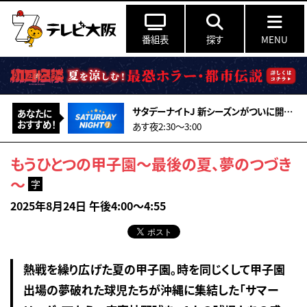
番組表
探す
MENU
サタデーナイトJ 新シーズンがついに開幕！FC東京vsFC町田ゼルビアをマッチオブザJ
あなたに
おすすめ！
あす夜2:30〜3:00
もうひとつの甲子園～最後の夏、夢のつづき
～
字
2025年8月24日 午後4:00～4:55
熱戦を繰り広げた夏の甲子園。時を同じくして甲子園
出場の夢破れた球児たちが沖縄に集結した「サマー