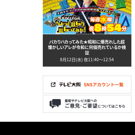
バカりハカってみた★昭和に爆売れした超
懐かしいアレが令和に何個売れているか検
証
8月12日(水) 夜11:40〜12:54