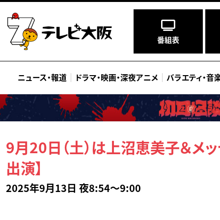
番組表
ニュース
・
報道
ドラマ
・
映画
・
深夜アニメ
バラエティ
・
音
9月20日（土）は上沼恵美子＆メ
出演】
2025年9月13日 夜8:54～9:00