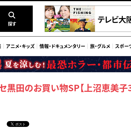
探す
楽
アニメ
・
キッズ
情報
・
ドキュメンタリー
旅
・
グルメ
スポー
ッセ黒田のお買い物SP【上沼恵美子