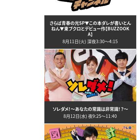
さらば青春の光SP▼この本ダレが書いとん
ねん▼東ブクロとデビュー作【BUZZOOK
A】
8月11日(火) 深夜3:30〜4:15
ソレダメ！～あなたの常識は非常識！？～
8月12日(水) 夜9:25〜11:40