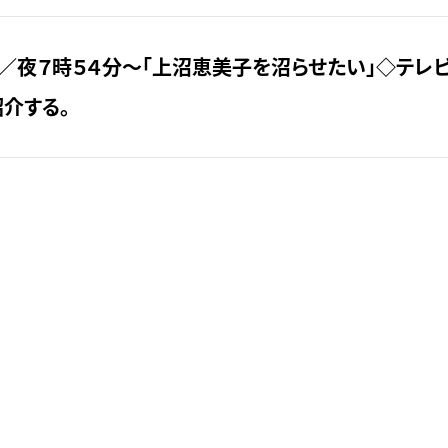
ぽ」／夜７時５４分～「上沼恵美子を沼らせたい」◇テレ
介する。