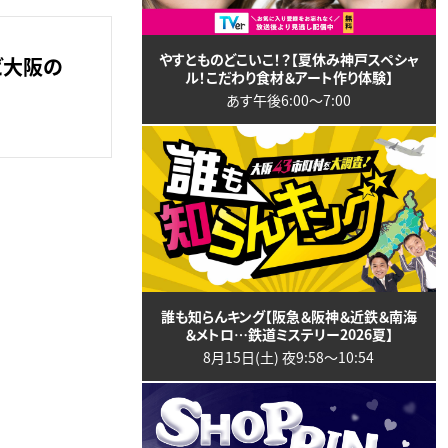
やすとものどこいこ！？【夏休み神戸スペシャ
ビ大阪の
ル！こだわり食材＆アート作り体験】
あす午後6:00〜7:00
誰も知らんキング【阪急＆阪神＆近鉄＆南海
＆メトロ…鉄道ミステリー2026夏】
8月15日(土) 夜9:58〜10:54