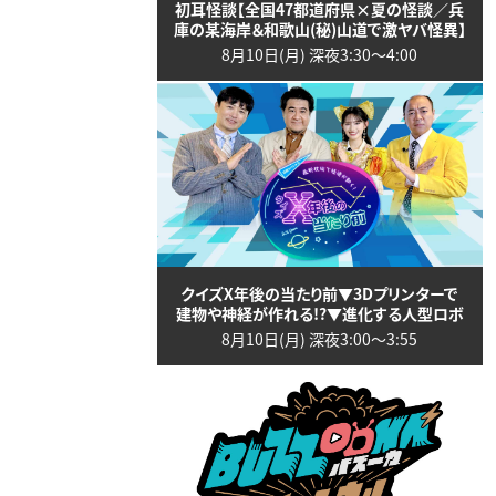
初耳怪談【全国47都道府県×夏の怪談／兵
庫の某海岸＆和歌山(秘)山道で激ヤバ怪異】
8月10日(月) 深夜3:30〜4:00
クイズX年後の当たり前▼3Dプリンターで
建物や神経が作れる!?▼進化する人型ロボ
8月10日(月) 深夜3:00〜3:55