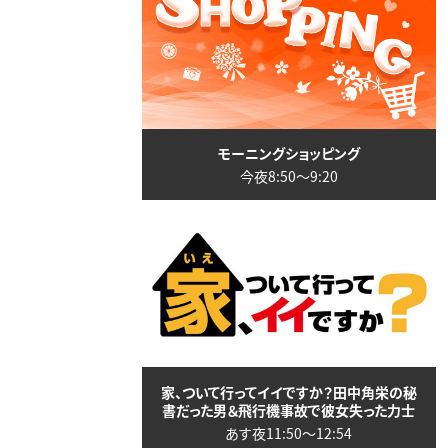
モーニングショッピング
今夜8:50〜9:20
家、ついて行ってイイですか？田中角栄の秘
書だった男＆飛行機事故で彼女失った力士
あす夜11:50〜12:54