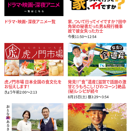
ドラマ・映画・深夜アニメ一覧
家、ついて行ってイイですか？田中
角栄の秘書だった男＆飛行機事
故で彼女失った力士
今夜11:50〜12:54
虎ノ門市場 日本全国の食文化を
発見!!“食”遺産【滋賀で話題の激
お伝えします！
甘とうもろこし！びわコーン】絶品
(秘)レシピが続々
きょう午前2:00〜2:13
8月15日(土) 昼3:29〜3:54