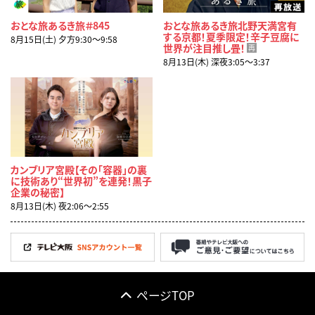
おとな旅あるき旅＃845
おとな旅あるき旅北野天満宮有
する京都！夏季限定！辛子豆腐に
8月15日(土) 夕方9:30〜9:58
世界が注目推し畳！
再
8月13日(木) 深夜3:05〜3:37
カンブリア宮殿【その「容器」の裏
に技術あり“世界初”を連発！黒子
企業の秘密】
8月13日(木) 夜2:06〜2:55
ページTOP