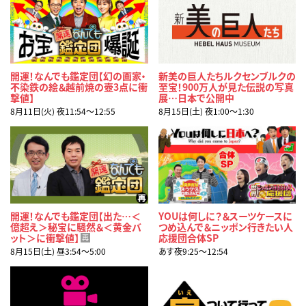
開運！なんでも鑑定団【幻の画家・
新美の巨人たちルクセンブルクの
不染鉄の絵＆越前焼の壺3点に衝
至宝！900万人が見た伝説の写真
撃値】
展…日本で公開中
8月11日(火) 夜11:54〜12:55
8月15日(土) 夜1:00〜1:30
開運！なんでも鑑定団【出た…＜
YOUは何しに？＆スーツケースに
億超え＞秘宝に騒然＆＜黄金バ
つめ込んで＆ニッポン行きたい人
ット＞に衝撃値】
応援団合体SP
再
8月15日(土) 昼3:54〜5:00
あす夜9:25〜12:54