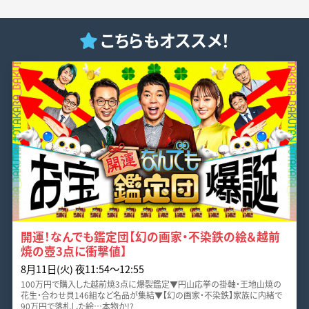
こちらもオススメ！
開運！なんでも鑑定団【幻の画家・不染鉄の絵＆越前
焼の壺3点に衝撃値】
8月11日(火) 夜11:54〜12:55
100万円で購入した越前焼3点に爆裂鑑定▼円山応挙の掛軸・王地山焼の
花生・合わせ貝146組など名品が集結▼【幻の画家・不染鉄】家族に内緒で
90万円で落札した絵…本物か!?