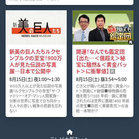
新美の巨人たちルクセ
開運！なんでも鑑定団
ンブルクの至宝！900万
【出た…＜億超え＞秘
人が見た伝説の写真
宝に騒然＆＜黄金バッ
展…日本で公開中
ト＞に衝撃値】
再
8月15日(土) 夜1:00〜1:30
8月15日(土) 昼3:54〜5:00
９００万人以上が見た伝説の写真
亡き父が描いた紙芝居＜黄金バッ
展！ルクセンブルクの至宝「ザ・フ
ト＞原画にド級値■植物園の危
ァミリー・オブ・マン」人間家族…
機を救う!?100 年前…園に寄贈
分断の世界に写真で立ち向かっ
されたのは世界に数組！400 年前
た人々の思い。戦争の悲劇を忘れ
の至宝■巨匠＜東郷青児＞の油
ない
絵…本物か!?