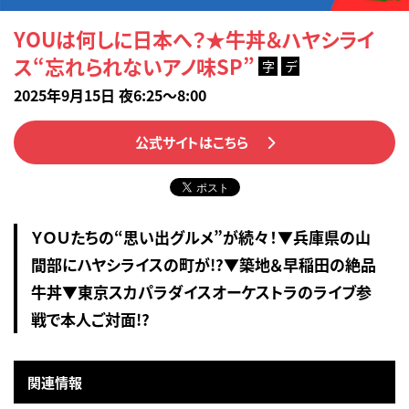
YOUは何しに日本へ？★牛丼＆ハヤシライ
ス“忘れられないアノ味SP”
字
デ
2025年9月15日 夜6:25～8:00
公式サイトはこちら
ＹＯＵたちの“思い出グルメ”が続々！▼兵庫県の山
間部にハヤシライスの町が!?▼築地＆早稲田の絶品
牛丼▼東京スカパラダイスオーケストラのライブ参
戦で本人ご対面!?
関連情報