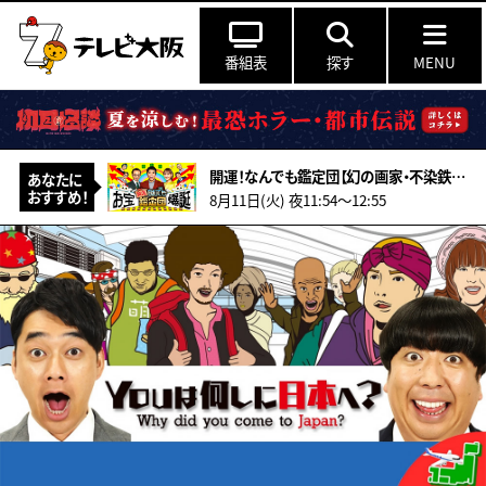
番組表
探す
MENU
開運！なんでも鑑定団【幻の画家・不染鉄の絵＆越前焼の壺3点に衝撃値】
あなたに
おすすめ！
8月11日(火) 夜11:54〜12:55