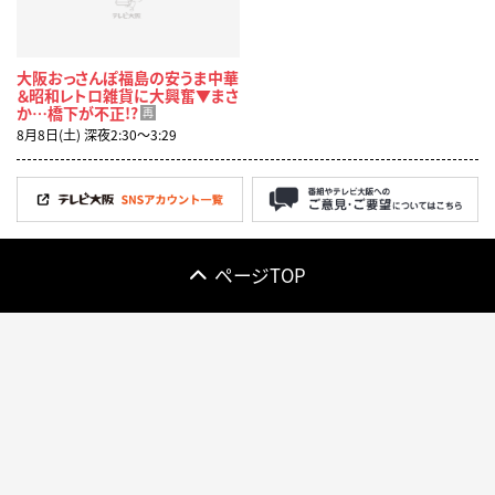
大阪おっさんぽ福島の安うま中華
＆昭和レトロ雑貨に大興奮▼まさ
か…橋下が不正!?
再
8月8日(土) 深夜2:30〜3:29
ページTOP