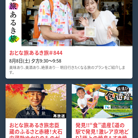
おとな旅あるき旅＃844
8月8日(土) 夕方9:30〜9:58
美味あり、美酒あり、絶景あり… 明日行きたくなる旅のプランをご紹介しま
す。
おとな旅あるき旅忠臣
発見!!“食”遺産【道の
蔵のふるさと赤穂！大石
駅で発見！激レア京地ど