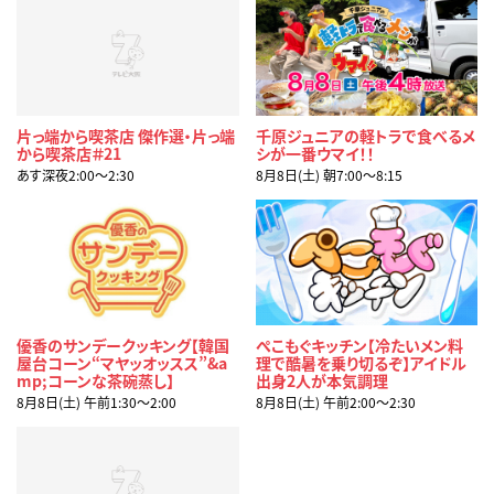
片っ端から喫茶店 傑作選・片っ端
千原ジュニアの軽トラで食べるメ
から喫茶店＃21
シが一番ウマイ！！
あす深夜2:00〜2:30
8月8日(土) 朝7:00〜8:15
優香のサンデークッキング【韓国
ぺこもぐキッチン【冷たいメン料
屋台コーン“マヤッオッスス”&a
理で酷暑を乗り切るぞ】アイドル
mp;コーンな茶碗蒸し】
出身2人が本気調理
8月8日(土) 午前1:30〜2:00
8月8日(土) 午前2:00〜2:30