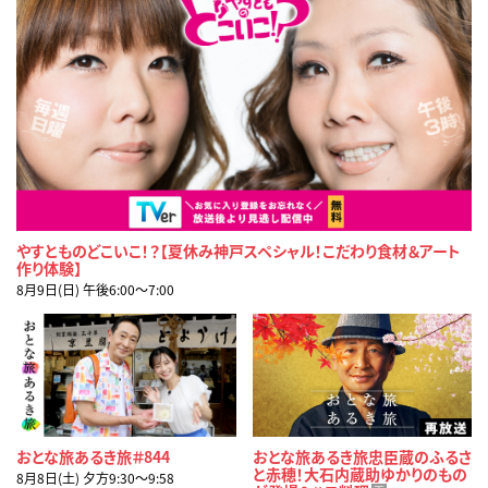
やすとものどこいこ！？【夏休み神戸スペシャル！こだわり食材＆アート
作り体験】
8月9日(日) 午後6:00〜7:00
おとな旅あるき旅＃844
おとな旅あるき旅忠臣蔵のふるさ
と赤穂！大石内蔵助ゆかりのもの
8月8日(土) 夕方9:30〜9:58