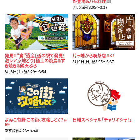
が登場＆ハモ料理
再
きょう深夜3:05〜3:37
発見!!“食”遺産【道の駅で発見！
片っ端から喫茶店＃37
激レア京地どり】極上の焼鳥＆す
8月9日(日) 昼3:05〜3:37
き焼き＆鶏天ぷら
8月8日(土) 昼3:29〜3:54
よゐこ有野 この街、攻略しとく？＃
日経スペシャル「チャリキシャ！」
69
あす深夜4:23〜4:40