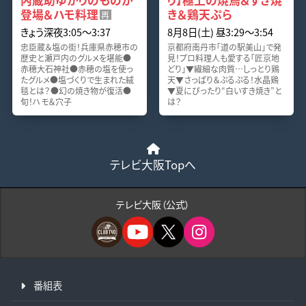
内蔵助ゆかりのものが
り】極上の焼鳥＆すき焼
登場＆ハモ料理
き＆鶏天ぷら
再
きょう深夜3:05〜3:37
8月8日(土) 昼3:29〜3:54
忠臣蔵＆塩の街！兵庫県赤穂市の
京都府南丹市「道の駅美山」で発
歴史と瀬戸内のグルメを堪能●
見！プロ料理人も愛する「匠京地
赤穂大石神社●赤穂の塩を使っ
どり」▼繊細な肉質…しっとり鶏
たグルメ●塩づくりで生まれた絨
天▼さっぱり＆ぷるぷる！水晶鶏
毯とは？●幻の焼き物が復活●
▼夏にぴったり“白いすき焼き”と
旬！ハモ＆穴子
は？
テレビ大阪Topへ
テレビ大阪（公式）
番組表