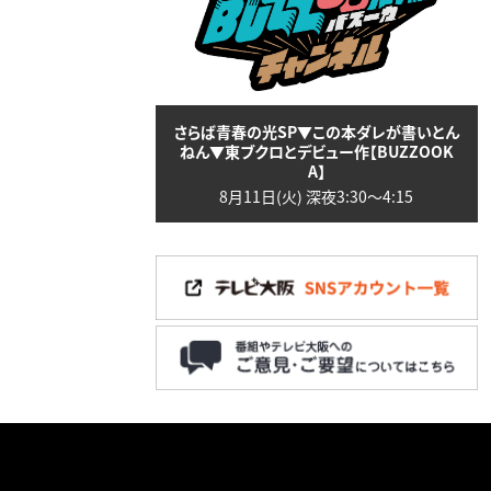
さらば青春の光SP▼この本ダレが書いとん
ねん▼東ブクロとデビュー作【BUZZOOK
A】
8月11日(火) 深夜3:30〜4:15