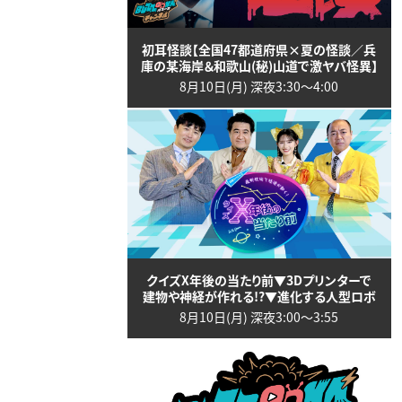
初耳怪談【全国47都道府県×夏の怪談／兵
庫の某海岸＆和歌山(秘)山道で激ヤバ怪異】
8月10日(月) 深夜3:30〜4:00
クイズX年後の当たり前▼3Dプリンターで
建物や神経が作れる!?▼進化する人型ロボ
8月10日(月) 深夜3:00〜3:55