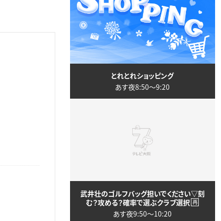
とれとれショッピング
あす夜8:50〜9:20
武井壮のゴルフバッグ担いでください▽刻
む？攻める？確率で選ぶクラブ選択
再
あす夜9:50〜10:20