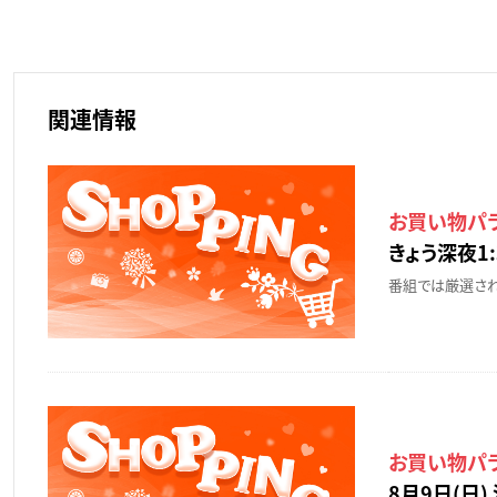
関連情報
お買い物パ
きょう深夜1:
番組では厳選され
お買い物パ
8月9日(日) 