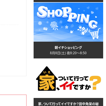
朝イチショッピング
8月8日(土) 夜8:20〜8:50
家、ついて行ってイイですか？田中角栄の秘