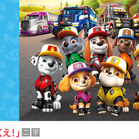
え！」
二
字