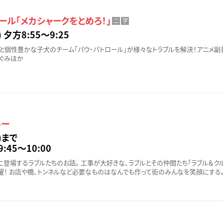
ール「メカシャークをとめろ！」
二
字
 夕方8:55〜9:25
と個性豊かな子犬のチーム「パウ・パトロール」が様々なトラブルを解決！アニメ
めぐみほか
ルー
)まで
:45～10:00
に登場するラブルたちのお話。 工事が大好きな、ラブルとその仲間たち「ラブル＆ク
躍！ お店や橋、トンネルなど必要なものはなんでも作って街のみんなを笑顔にする