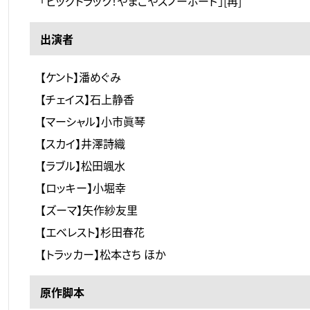
「ビッグトラック！やまごやスノーボード」[再]
出演者
【ケント】潘めぐみ
【チェイス】石上静香
【マーシャル】小市眞琴
【スカイ】井澤詩織
【ラブル】松田颯水
【ロッキー】小堀幸
【ズーマ】矢作紗友里
【エベレスト】杉田春花
【トラッカー】松本さち ほか
原作脚本