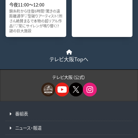
今夜11:00〜12:00
錦糸町から往復6時間！驚きの遠
距離通学▽型破りアーティスト！所
さん絶賛まるで本物の超リアル作
品！▽常にサイレンが鳴り響く!?
謎の巨大施設
テレビ大阪Topへ
テレビ大阪（公式）
番組表
ニュース・報道