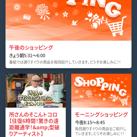
午後のショッピング
きょう朝5:31〜6:00
番組では選りすぐりの商品を毎回紹介していきます。どうぞお楽しみに！！
所さんのそこんトコロ
モーニングショッピング
【往復6時間！驚きの遠
今夜8:15〜8:45
距離通学！&amp;型破
毎回選りすぐりの商品をご紹介し
りアーティスト】
ていきます。どうぞお楽しみに！！