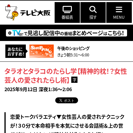
番組表
探す
MENU
午後のショッピング
あなたに
おすすめ！
きょう朝5:31〜6:00
タラオとタラコのたらし学【精神的枕！？女性
芸人の愛されたらし術】
字
2025年9月12日 深夜1:36～2:06
恋愛トークバラエティ▼女性芸人の愛されテクニック
が！３０分で本命相手を本気にさせる会話術＆上の世