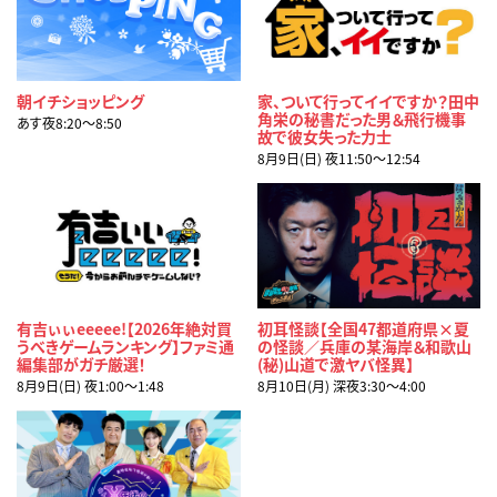
朝イチショッピング
家、ついて行ってイイですか？田中
角栄の秘書だった男＆飛行機事
あす夜8:20〜8:50
故で彼女失った力士
8月9日(日) 夜11:50〜12:54
有吉ぃぃeeeee!【2026年絶対買
初耳怪談【全国47都道府県×夏
うべきゲームランキング】ファミ通
の怪談／兵庫の某海岸＆和歌山
編集部がガチ厳選！
(秘)山道で激ヤバ怪異】
8月9日(日) 夜1:00〜1:48
8月10日(月) 深夜3:30〜4:00