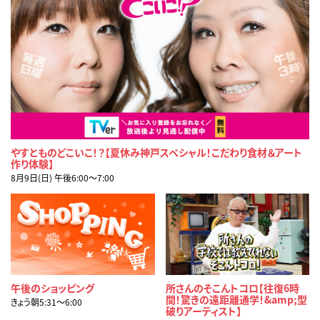
やすとものどこいこ！？【夏休み神戸スペシャル！こだわり食材＆アート
作り体験】
8月9日(日) 午後6:00〜7:00
午後のショッピング
所さんのそこんトコロ【往復6時
間！驚きの遠距離通学！&amp;型
きょう朝5:31〜6:00
破りアーティスト】