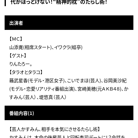
代がほっとけない！“精神的枕”のたらし術！
出演者
【ＭＣ】
山添寛(相席スタート)、イワクラ(蛙亭)
【ゲスト】
りんたろー。
【タラオとタラコ】
蘓武星香(モデル・港区女子)、こいでまほ(芸人)、谷岡美沙紀
(モデル・恋愛リアリティ番組出演)、宮崎美穂(元ＡＫＢ４８)、か
すみん（芸人）、堤悠真（芸人）
番組内容(1)
【芸人かすみん、相手を本気にさせるたらし術】
かすみんは、本命の後輩芸人と回転寿司デートに！？会話を