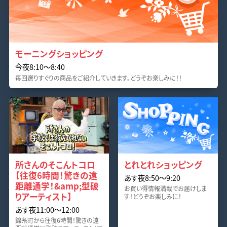
モーニングショッピング
今夜8:10〜8:40
毎回選りすぐりの商品をご紹介していきます。どうぞお楽しみに！！
所さんのそこんトコロ
とれとれショッピング
【往復6時間！驚きの遠
あす夜8:50〜9:20
距離通学！&amp;型破
お買い得情報満載でお届けしま
りアーティスト】
す！どうぞお楽しみに！
あす夜11:00〜12:00
錦糸町から往復6時間！驚きの遠