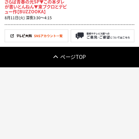
さらば青春の光SP▼この本ダレ
が書いとんねん▼東ブクロとデビ
ュー作【BUZZOOKA】
8月11日(火) 深夜3:30〜4:15
ページTOP