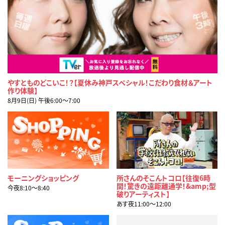
やすとものどこいこ！？【夏休み神戸スペシャル！こだわり食材＆アート
作り体験】
8月9日(日) 午後6:00〜7:00
モーニングショッピング
所さんのそこんトコロ【往復6時
間！驚きの遠距離通学！&amp;型
今夜8:10〜8:40
破りアーティスト】
あす夜11:00〜12:00