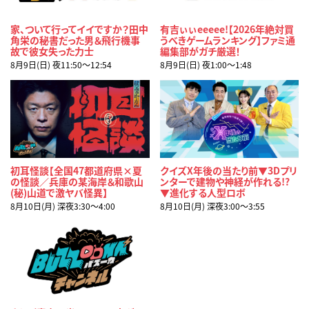
家、ついて行ってイイですか？田中
有吉ぃぃeeeee!【2026年絶対買
角栄の秘書だった男＆飛行機事
うべきゲームランキング】ファミ通
故で彼女失った力士
編集部がガチ厳選！
8月9日(日) 夜11:50〜12:54
8月9日(日) 夜1:00〜1:48
初耳怪談【全国47都道府県×夏
クイズX年後の当たり前▼3Dプリ
の怪談／兵庫の某海岸＆和歌山
ンターで建物や神経が作れる!?
(秘)山道で激ヤバ怪異】
▼進化する人型ロボ
8月10日(月) 深夜3:30〜4:00
8月10日(月) 深夜3:00〜3:55