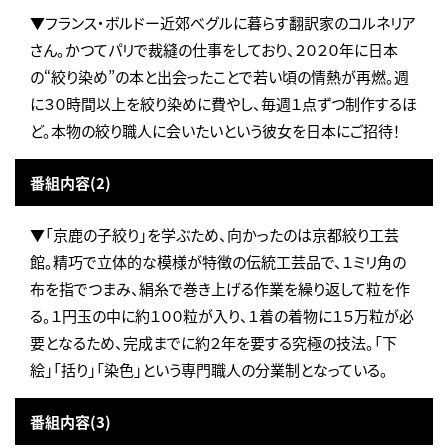
▼フランス・ボルドー近郊べグルに暮らす翻訳家のコルネリア
さん。かつてパリで裁縫の仕事をしており、２０２０年に日本
の“絞り染め”の本と出会ったことで若い頃の情熱が再燃。週
に３０時間以上を絞り染めに費やし、毎週１点ずつ制作するほ
ど。本物の絞り職人に会いたいという彼女を日本にご招待！
番組内容(2)
▼「京鹿の子絞り」を学ぶため、向かったのは京都絞り工芸
館。精巧で立体的な模様が特徴の伝統工芸品で、１ミリ角の
布を指でつまみ、絹糸で巻き上げる作業を繰り返して粒を作
る。１円玉の中に約１００粒が入り、１着の着物に１５万粒が必
要となるため、完成までに約２年を要する究極の技法。「下
絵」「括り」「染色」という専門職人の分業制となっている。
番組内容(3)