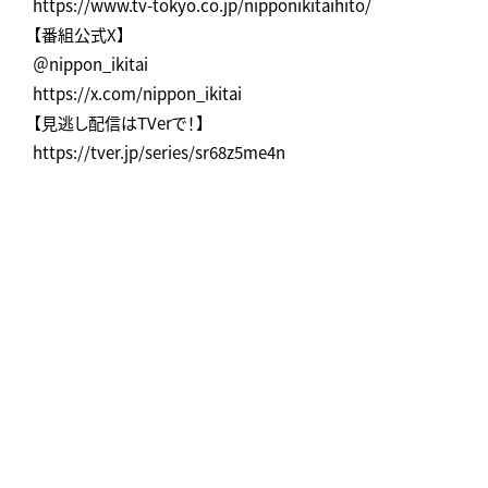
https://www.tv-tokyo.co.jp/nipponikitaihito/
【番組公式X】
＠nippon_ikitai
https://x.com/nippon_ikitai
【見逃し配信はTVerで！】
https://tver.jp/series/sr68z5me4n