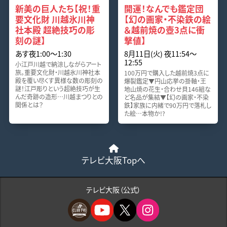
新美の巨人たち【祝！重
開運！なんでも鑑定団
要文化財 川越氷川神
【幻の画家・不染鉄の絵
社本殿 超絶技巧の彫
＆越前焼の壺3点に衝
刻の謎】
撃値】
あす夜1:00〜1:30
8月11日(火) 夜11:54〜
12:55
小江戸川越で納涼しながらアート
旅。重要文化財・川越氷川神社本
100万円で購入した越前焼3点に
殿を覆い尽くす異様な数の彫刻の
爆裂鑑定▼円山応挙の掛軸・王
謎！江戸彫りという超絶技巧が生
地山焼の花生・合わせ貝146組な
んだ奇跡の造形…川越まつりとの
ど名品が集結▼【幻の画家・不染
関係とは？
鉄】家族に内緒で90万円で落札し
た絵…本物か!?
テレビ大阪Topへ
テレビ大阪（公式）