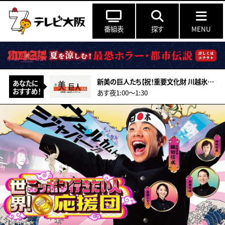
番組表
探す
MENU
新美の巨人たち【祝！重要文化財 川越氷川神社本殿 超絶技巧の彫刻の謎】
あなたに
おすすめ！
あす夜1:00〜1:30