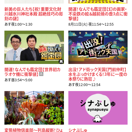
新美の巨人たち【祝！重要文化財
開運！なんでも鑑定団【幻の画家・
川越氷川神社本殿 超絶技巧の彫
不染鉄の絵＆越前焼の壺3点に衝
刻の謎】
撃値】
あす夜1:00〜1:30
8月11日(火) 夜11:54〜12:55
開運！なんでも鑑定団【世界初カ
出没！アド街ック天国【門前仲町】
ラオケ機に衝撃値】
水をぶっかけまくる！3年に一度の
再
本祭りに熱狂♪
あす昼3:54〜5:00
あす夜12:00〜12:54
変態植物倶楽部～列島縦断！ひょ
シナぷしゅ