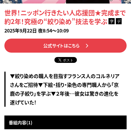
世界！ニッポン行きたい人応援団★完成まで
約2年！究極の“絞り染め”技法を学ぶ
字
デ
2025年9月22日 夜8:54～10:09
公式サイトはこちら
▼絞り染めの職人を目指すフランス人のコルネリア
さんをご招待▼下絵・括り・染色の専門職人から「京
鹿の子絞り」を学ぶ▼２年後…彼女は驚きの進化を
遂げていた！
番組内容(1)