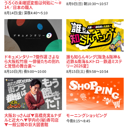
うろくの未確認変態は何処に～＃
8月9日(日) 朝10:30〜10:57
14／日本の職人
8月14日(金) 深夜4:40〜5:10
ドキュメンタリー7傑作選 さよな
誰も知らんキング【阪急＆阪神＆
ら大阪松竹座 ～俳優たちの別れ
近鉄＆南海＆メトロ…鉄道ミステ
と覚悟の舞台裏～
リー2026夏】
8月10日(月) 夜9:00〜10:00
8月15日(土) 夜9:58〜10:54
大阪おっさんぽ▼高橋克実＆ナダ
モーニングショッピング
ルと近大へ▼学内の(秘)寿司店
今夜8:15〜8:45
▼一般公開の巨大図書館