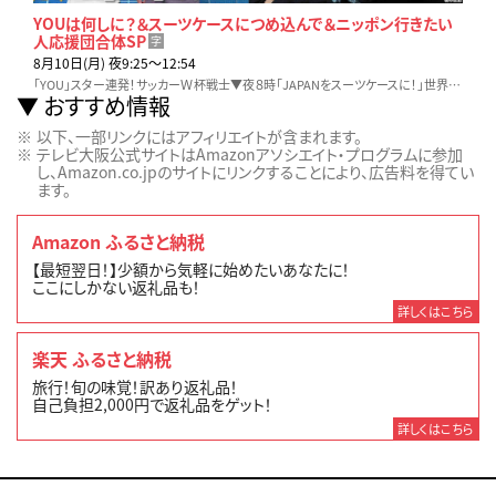
YOUは何しに？＆スーツケースにつめ込んで＆ニッポン行きたい
人応援団合体SP
字
8月10日(月) 夜9:25〜12:54
「YOU」スター連発！サッカーＷ杯戦士▼夜８時「JAPANをスーツケースに！」世界で刺さった日本の人気商品ランキング▼夜８時５４分「応援団」尾形光琳に魅了され屏風作り
おすすめ情報
以下、一部リンクにはアフィリエイトが含まれます。
テレビ大阪公式サイトはAmazonアソシエイト・プログラムに参加
し、Amazon.co.jpのサイトにリンクすることにより、広告料を得てい
ます。
Amazon ふるさと納税
【最短翌日！】少額から気軽に始めたいあなたに！
ここにしかない返礼品も！
詳しくはこちら
楽天 ふるさと納税
旅行！旬の味覚！訳あり返礼品！
自己負担2,000円で返礼品をゲット！
詳しくはこちら