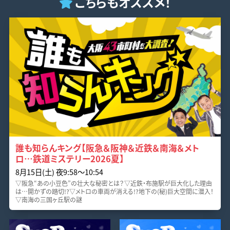
こちらもオススメ！
誰も知らんキング【阪急＆阪神＆近鉄＆南海＆メト
ロ…鉄道ミステリー2026夏】
8月15日(土) 夜9:58〜10:54
▽阪急“あの小豆色”の壮大な秘密とは？▽近鉄・布施駅が巨大化した理由
は…開かずの踏切!?▽メトロの車両が消える!?地下の(秘)巨大空間に潜入！
▽南海の三国ヶ丘駅の謎