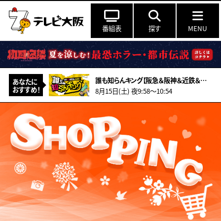
番組表
探す
MENU
誰も知らんキング【阪急＆阪神＆近鉄＆南海＆メトロ…鉄道ミステリー2026夏】
あなたに
おすすめ！
8月15日(土) 夜9:58〜10:54