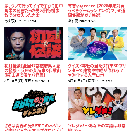
家、ついて行ってイイですか？田中
有吉ぃぃeeeee!【2026年絶対買
角栄の秘書だった男＆飛行機事
うべきゲームランキング】ファミ通
故で彼女失った力士
編集部がガチ厳選！
あす夜11:50〜12:54
あす夜1:00〜1:48
初耳怪談【全国47都道府県×夏
クイズX年後の当たり前▼3Dプリ
の怪談／兵庫の某海岸＆和歌山
ンターで建物や神経が作れる!?
(秘)山道で激ヤバ怪異】
▼進化する人型ロボ
8月10日(月) 深夜3:30〜4:00
8月10日(月) 深夜3:00〜3:55
さらば青春の光SP▼この本ダレ
ソレダメ！～あなたの常識は非常
が書いとんねん▼東ブクロとデビ
識！？～