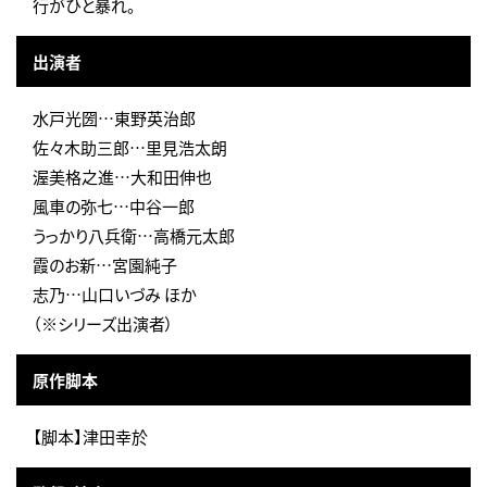
行がひと暴れ。
出演者
水戸光圀…東野英治郎
佐々木助三郎…里見浩太朗
渥美格之進…大和田伸也
風車の弥七…中谷一郎
うっかり八兵衛…高橋元太郎
霞のお新…宮園純子
志乃…山口いづみ ほか
（※シリーズ出演者）
原作脚本
【脚本】津田幸於