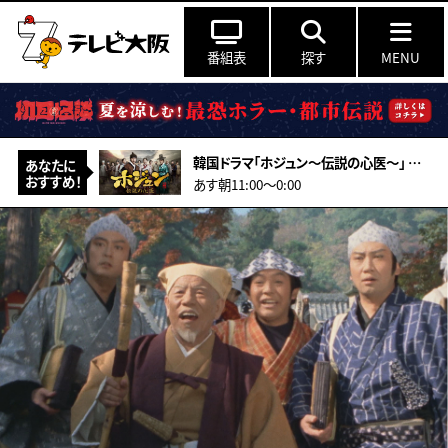
番組表
探す
MENU
韓国ドラマ「ホジュン～伝説の心医～」 ＃27（字幕スーパー）
あなたに
おすすめ！
あす朝11:00〜0:00