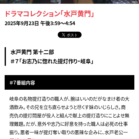
ドラマコレクション「水戸黄門」
2025年9月23日 午後3:59～4:54
水戸黄門 第十二部
＃７「お志乃に惚れた提灯作り・岐阜」
＃７番組内容
岐阜の名物提灯造りの職人が、腕はいいのだがなまけ者の大
酒飲み。その兄を立ち直らせようと尽くす妹のいじらしさ。商
売仇の提灯問屋が役人と組んで献上の提灯造りにことよせ無
理難題。だが、意外や志乃に好意を持った職人は必死の仕事
振り。悪者一味が提灯奪い取りの悪辣な企みに、水戸老公一