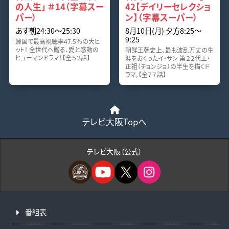
の人生」 ＃14（字幕スー
42【デイリーセレクショ
パー）
ン】（字幕スーパー）
あす朝24:30〜25:30
8月10日(月) 夕方8:25〜
9:25
韓国で最高視聴率47.5％の大ヒ
ット！ 全世代へ贈る、愛と感動の
朝鮮王朝史上、最も波乱万丈の生
ヒューマンドラマ！【全５２話】
涯をおくったイ・サン 第２２代王・
正祖（チョンジョ）の半生を描くド
ラマ。【全７７話】
テレビ大阪Topへ
テレビ大阪（公式）
番組表