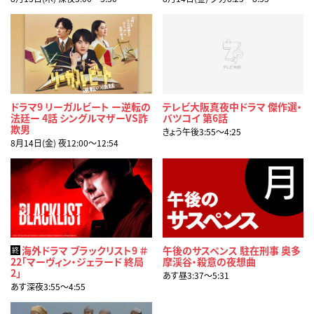
ドラマ9 リーガルビート ー逆転の
テレビ大阪真夜中ドラマ 傑作選・
法廷ー 4話 シングルマザーVS詐
バツコイ 第6話
欺男
きょう午後3:55〜4:25
8月14日(金) 夜12:00〜12:54
海外ドラマ ブラックリスト9 ＃
午後のサスペンス 駐在刑事 奥多
終
22「マーヴィン・ジェラード 終局
摩渓谷・殺意の夜想曲
2」
あす昼3:37〜5:31
あす深夜3:55〜4:55