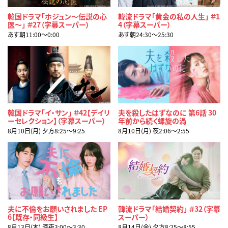
韓国ドラマ「ホジュン～伝説の心
韓流ドラマ「黄金の私の人生」 ＃1
医～」 ＃27（字幕スーパー）
4（字幕スーパー）
あす朝11:00〜0:00
あす朝24:30〜25:30
韓国ドラマ「イ・サン」 ＃42【デイリ
夫を殺したはずなのに 第6話 30
ーセレクション】（字幕スーパー）
年前から続く螺旋の渦
8月10日(月) 夕方8:25〜9:25
8月10日(月) 夜2:06〜2:55
夫に不倫をお願いされました EP
韓流ドラマ「結婚契約」 ＃32（字幕
6【既存・同級生】
スーパー）
8月13日(木) 深夜3:00〜3:30
8月14日(金) 夕方8:25〜8:55