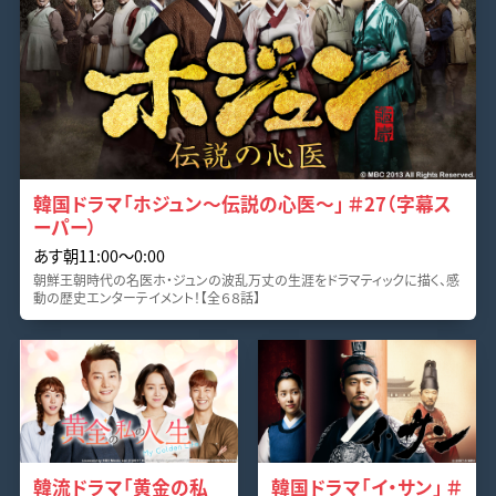
韓国ドラマ「ホジュン～伝説の心医～」 ＃27（字幕ス
ーパー）
あす朝11:00〜0:00
朝鮮王朝時代の名医ホ・ジュンの波乱万丈の生涯をドラマティックに描く、感
動の歴史エンターテイメント！【全６８話】
韓流ドラマ「黄金の私
韓国ドラマ「イ・サン」 ＃