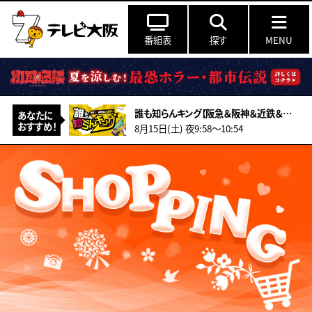
番組表
探す
MENU
誰も知らんキング【阪急＆阪神＆近鉄＆南海＆メトロ…鉄道ミステリー2026夏】
あなたに
おすすめ！
8月15日(土) 夜9:58〜10:54