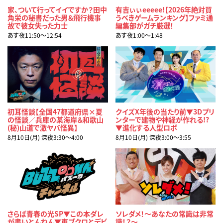
家、ついて行ってイイですか？田中
有吉ぃぃeeeee!【2026年絶対買
角栄の秘書だった男＆飛行機事
うべきゲームランキング】ファミ通
故で彼女失った力士
編集部がガチ厳選！
あす夜11:50〜12:54
あす夜1:00〜1:48
初耳怪談【全国47都道府県×夏
クイズX年後の当たり前▼3Dプリ
の怪談／兵庫の某海岸＆和歌山
ンターで建物や神経が作れる!?
(秘)山道で激ヤバ怪異】
▼進化する人型ロボ
8月10日(月) 深夜3:30〜4:00
8月10日(月) 深夜3:00〜3:55
さらば青春の光SP▼この本ダレ
ソレダメ！～あなたの常識は非常
が書いとんねん▼東ブクロとデビ
識！？～