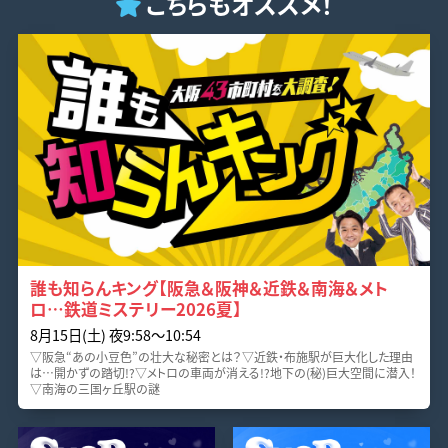
こちらもオススメ！
誰も知らんキング【阪急＆阪神＆近鉄＆南海＆メト
ロ…鉄道ミステリー2026夏】
8月15日(土) 夜9:58〜10:54
▽阪急“あの小豆色”の壮大な秘密とは？▽近鉄・布施駅が巨大化した理由
は…開かずの踏切!?▽メトロの車両が消える!?地下の(秘)巨大空間に潜入！
▽南海の三国ヶ丘駅の謎