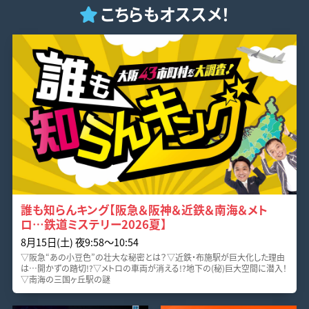
こちらもオススメ！
誰も知らんキング【阪急＆阪神＆近鉄＆南海＆メト
ロ…鉄道ミステリー2026夏】
8月15日(土) 夜9:58〜10:54
▽阪急“あの小豆色”の壮大な秘密とは？▽近鉄・布施駅が巨大化した理由
は…開かずの踏切!?▽メトロの車両が消える!?地下の(秘)巨大空間に潜入！
▽南海の三国ヶ丘駅の謎