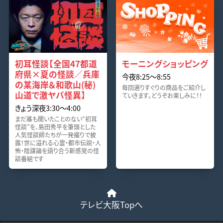
初耳怪談【全国47都道
モーニングショッピング
府県×夏の怪談／兵庫
今夜8:25〜8:55
の某海岸＆和歌山(秘)
毎回選りすぐりの商品をご紹介し
山道で激ヤバ怪異】
ていきます。どうぞお楽しみに！！
きょう深夜3:30〜4:00
まだ誰も聞いたことのない“初耳
怪談”を、島田秀平を筆頭とした
人気怪談師たちが一発撮りで披
露！世に溢れる心霊・都市伝説・人
怖・陰謀論を語り合う新感覚の怪
談番組です
テレビ大阪Topへ