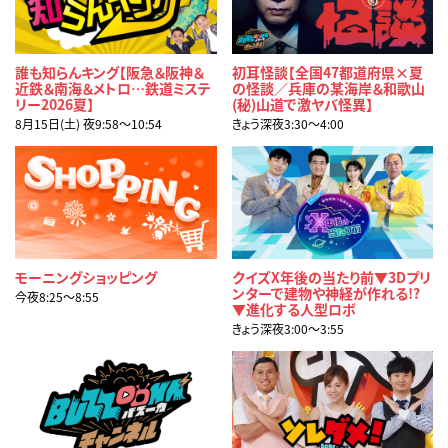
誰も知らんキング【阪急＆阪神＆
初耳怪談【全国47都道府県×夏
近鉄＆南海＆メトロ…鉄道ミステ
の怪談／兵庫の某海岸＆和歌山
リー2026夏】
(秘)山道で激ヤバ怪異】
8月15日(土) 夜9:58〜10:54
きょう深夜3:30〜4:00
モーニングショッピング
クイズX年後の当たり前▼3Dプリ
ンターで建物や神経が作れる!?
今夜8:25〜8:55
▼進化する人型ロボ
きょう深夜3:00〜3:55