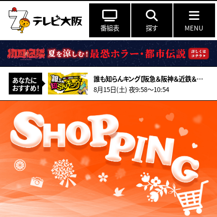
番組表
探す
MENU
誰も知らんキング【阪急＆阪神＆近鉄＆南海＆メトロ…鉄道ミステリー2026夏】
あなたに
おすすめ！
8月15日(土) 夜9:58〜10:54