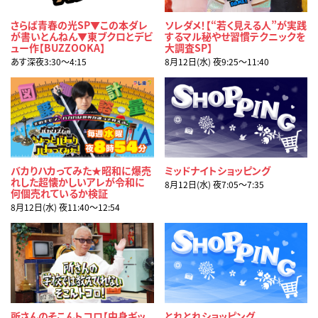
さらば青春の光SP▼この本ダレ
ソレダメ！【“若く見える人”が実践
が書いとんねん▼東ブクロとデビ
するマル秘やせ習慣テクニックを
ュー作【BUZZOOKA】
大調査SP】
あす深夜3:30〜4:15
8月12日(水) 夜9:25〜11:40
バカりハカってみた★昭和に爆売
ミッドナイトショッピング
れした超懐かしいアレが令和に
8月12日(水) 夜7:05〜7:35
何個売れているか検証
8月12日(水) 夜11:40〜12:54
所さんのそこんトコロ【中身ギッ
とれとれショッピング