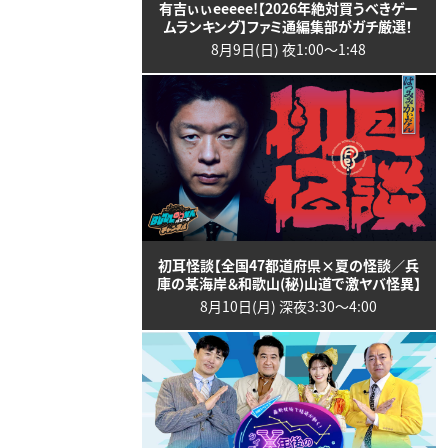
有吉ぃぃeeeee!【2026年絶対買うべきゲー
ムランキング】ファミ通編集部がガチ厳選！
8月9日(日) 夜1:00〜1:48
初耳怪談【全国47都道府県×夏の怪談／兵
庫の某海岸＆和歌山(秘)山道で激ヤバ怪異】
8月10日(月) 深夜3:30〜4:00