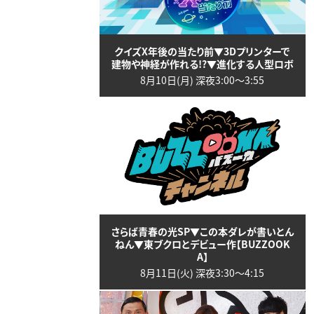
クイズX年後の当たり前▼3Dプリンターで
建物や神経が作れる!?▼進化する人型ロボ
8月10日(月) 深夜3:00〜3:55
さらば青春の光SP▼この本ダレが書いとん
ねん▼東ブクロとデビュー作【BUZZOOK
A】
8月11日(火) 深夜3:30〜4:15