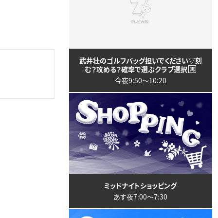
武井壮のゴルフバッグ担いでください▽刻
む？攻める？確率で選ぶクラブ選択
再
今夜9:50〜10:20
ミッドナイトショッピング
あす夜7:00〜7:30