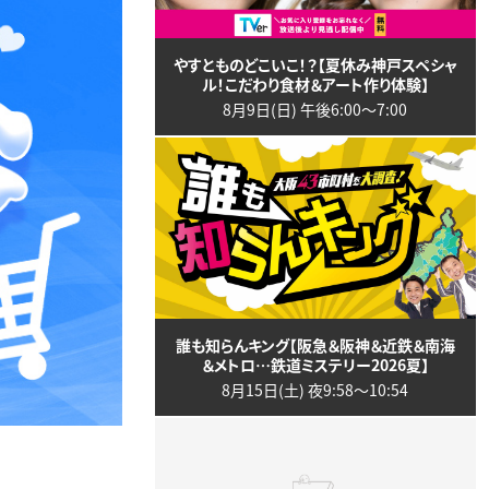
やすとものどこいこ！？【夏休み神戸スペシャ
ル！こだわり食材＆アート作り体験】
8月9日(日) 午後6:00〜7:00
誰も知らんキング【阪急＆阪神＆近鉄＆南海
＆メトロ…鉄道ミステリー2026夏】
8月15日(土) 夜9:58〜10:54