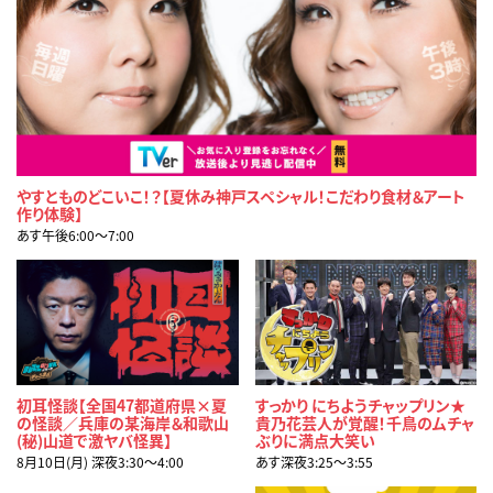
やすとものどこいこ！？【夏休み神戸スペシャル！こだわり食材＆アート
作り体験】
あす午後6:00〜7:00
初耳怪談【全国47都道府県×夏
すっかり にちようチャップリン★
の怪談／兵庫の某海岸＆和歌山
貴乃花芸人が覚醒！千鳥のムチャ
(秘)山道で激ヤバ怪異】
ぶりに満点大笑い
8月10日(月) 深夜3:30〜4:00
あす深夜3:25〜3:55