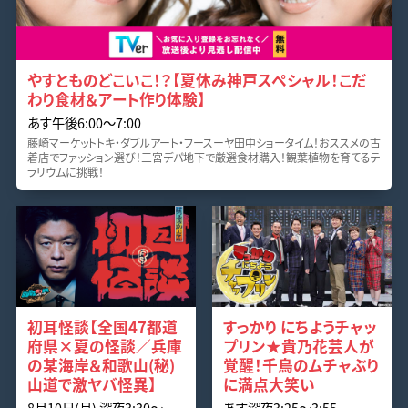
やすとものどこいこ！？【夏休み神戸スペシャル！こだ
わり食材＆アート作り体験】
あす午後6:00〜7:00
藤崎マーケットトキ・ダブルアート・フースーヤ田中ショータイム！おススメの古
着店でファッション選び！三宮デパ地下で厳選食材購入！観葉植物を育てるテ
ラリウムに挑戦！
初耳怪談【全国47都道
すっかり にちようチャッ
府県×夏の怪談／兵庫
プリン★貴乃花芸人が
の某海岸＆和歌山(秘)
覚醒！千鳥のムチャぶり
山道で激ヤバ怪異】
に満点大笑い
8月10日(月) 深夜3:30〜
あす深夜3:25〜3:55