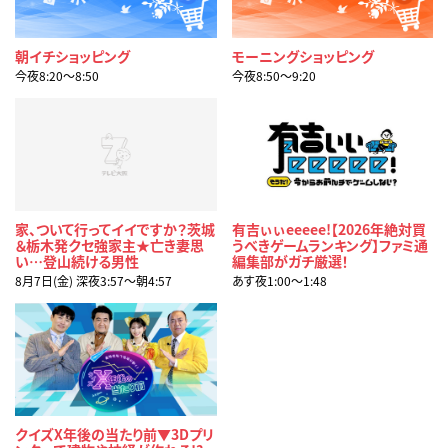
朝イチショッピング
モーニングショッピング
今夜8:20〜8:50
今夜8:50〜9:20
家、ついて行ってイイですか？茨城
有吉ぃぃeeeee!【2026年絶対買
＆栃木発クセ強家主★亡き妻思
うべきゲームランキング】ファミ通
い…登山続ける男性
編集部がガチ厳選！
8月7日(金) 深夜3:57〜朝4:57
あす夜1:00〜1:48
クイズX年後の当たり前▼3Dプリ