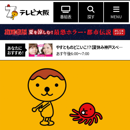
番組表
探す
MENU
やすとものどこいこ！？【夏休み神戸スペシャル！こだわり食材＆アート作り体験】
あなたに
おすすめ！
あす午後6:00〜7:00