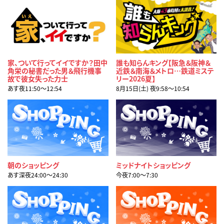
家、ついて行ってイイですか？田中
誰も知らんキング【阪急＆阪神＆
角栄の秘書だった男＆飛行機事
近鉄＆南海＆メトロ…鉄道ミステ
故で彼女失った力士
リー2026夏】
あす夜11:50〜12:54
8月15日(土) 夜9:58〜10:54
朝のショッピング
ミッドナイトショッピング
あす深夜24:00〜24:30
今夜7:00〜7:30