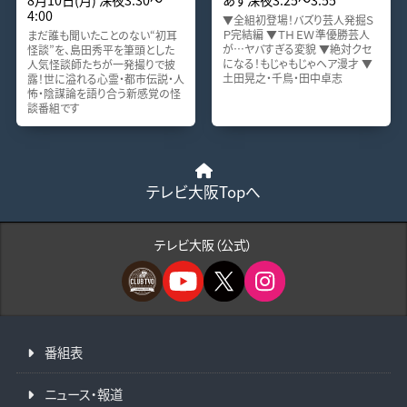
4:00
▼全組初登場！バズり芸人発掘Ｓ
Ｐ完結編 ▼ＴＨＥＷ準優勝芸人
まだ誰も聞いたことのない“初耳
が…ヤバすぎる変貌 ▼絶対クセ
怪談”を、島田秀平を筆頭とした
になる！もじゃもじゃヘア漫才 ▼
人気怪談師たちが一発撮りで披
土田晃之・千鳥・田中卓志
露！世に溢れる心霊・都市伝説・人
怖・陰謀論を語り合う新感覚の怪
談番組です
テレビ大阪Topへ
テレビ大阪（公式）
番組表
ニュース・報道