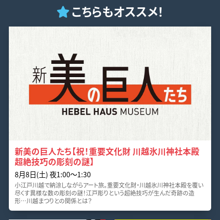
こちらもオススメ！
新美の巨人たち【祝！重要文化財 川越氷川神社本殿
超絶技巧の彫刻の謎】
8月8日(土) 夜1:00〜1:30
小江戸川越で納涼しながらアート旅。重要文化財・川越氷川神社本殿を覆い
尽くす異様な数の彫刻の謎！江戸彫りという超絶技巧が生んだ奇跡の造
形…川越まつりとの関係とは？