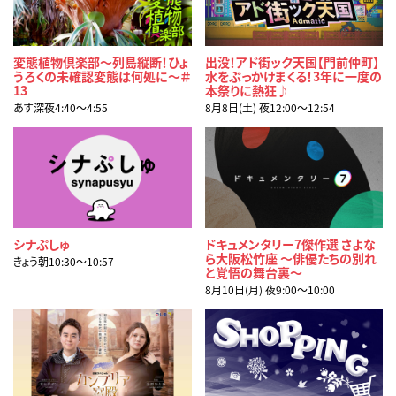
変態植物倶楽部～列島縦断！ひょ
出没！アド街ック天国【門前仲町】
うろくの未確認変態は何処に～＃
水をぶっかけまくる！3年に一度の
13
本祭りに熱狂♪
あす深夜4:40〜4:55
8月8日(土) 夜12:00〜12:54
シナぷしゅ
ドキュメンタリー7傑作選 さよな
ら大阪松竹座 ～俳優たちの別れ
きょう朝10:30〜10:57
と覚悟の舞台裏～
8月10日(月) 夜9:00〜10:00