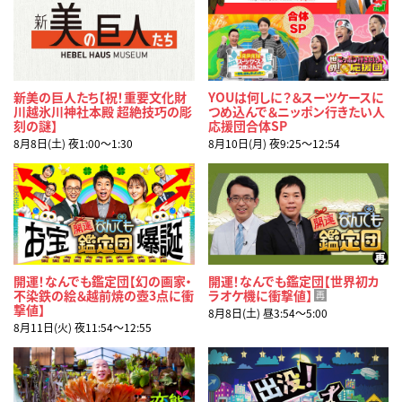
新美の巨人たち【祝！重要文化財
YOUは何しに？＆スーツケースに
川越氷川神社本殿 超絶技巧の彫
つめ込んで＆ニッポン行きたい人
刻の謎】
応援団合体SP
8月8日(土) 夜1:00〜1:30
8月10日(月) 夜9:25〜12:54
開運！なんでも鑑定団【幻の画家・
開運！なんでも鑑定団【世界初カ
不染鉄の絵＆越前焼の壺3点に衝
ラオケ機に衝撃値】
再
撃値】
8月8日(土) 昼3:54〜5:00
8月11日(火) 夜11:54〜12:55