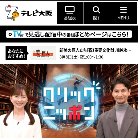
番組表
探す
MENU
新美の巨人たち【祝！重要文化財 川越氷川神社本殿 超絶技巧の彫刻の謎】
あなたに
おすすめ！
8月8日(土) 夜1:00〜1:30