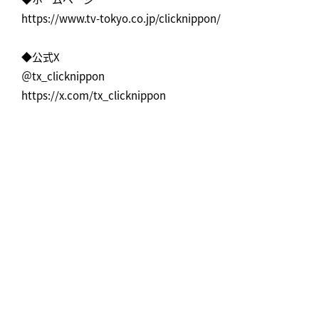
https://www.tv-tokyo.co.jp/clicknippon/
◆公式X
＠tx_clicknippon
https://x.com/tx_clicknippon