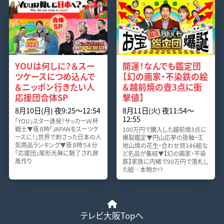
YOUは何しに？＆スー
開運！なんでも鑑定団
ツケースにつめ込んで
【幻の画家・不染鉄の絵
＆ニッポン行きたい人
＆越前焼の壺3点に衝
応援団合体SP
撃値】
8月10日(月) 夜9:25〜12:54
8月11日(火) 夜11:54〜
12:55
「YOU」スター連発！サッカーＷ杯
戦士▼夜８時「JAPANをスーツケ
100万円で購入した越前焼3点に
ースに！」世界で刺さった日本の人
爆裂鑑定▼円山応挙の掛軸・王
気商品ランキング▼夜８時５４分
地山焼の花生・合わせ貝146組な
「応援団」尾形光琳に魅了され屏
ど名品が集結▼【幻の画家・不染
風作り
鉄】家族に内緒で90万円で落札し
た絵…本物か!?
テレビ大阪Topへ