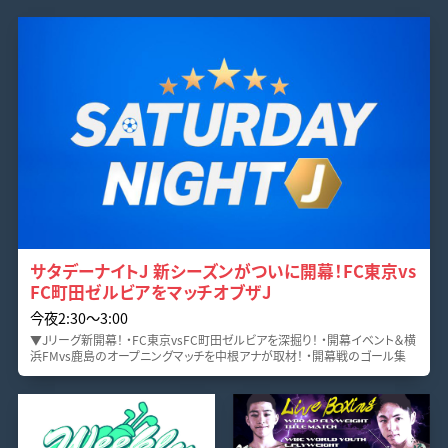
サタデーナイトJ 新シーズンがついに開幕！FC東京vs
FC町田ゼルビアをマッチオブザJ
今夜2:30〜3:00
▼Jリーグ新開幕！ ・FC東京vsFC町田ゼルビアを深掘り！ ・開幕イベント＆横
浜FMvs鹿島のオープニングマッチを中根アナが取材！ ・開幕戦のゴール集