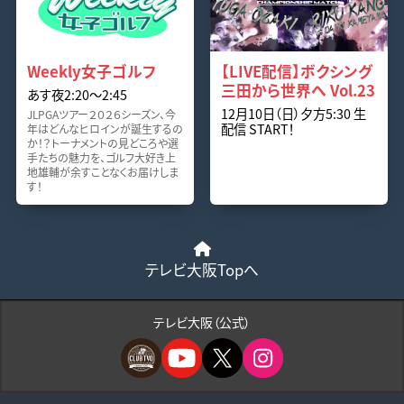
Weekly女子ゴルフ
【LIVE配信】ボクシング
三田から世界へ Vol.23
あす夜2:20〜2:45
12月10日（日）夕方5:30 生
JLPGAツアー２０２６シーズン、今
配信 START！
年はどんなヒロインが誕生するの
か！？トーナメントの見どころや選
手たちの魅力を、ゴルフ大好き上
地雄輔が余すことなくお届けしま
す！
テレビ大阪Topへ
テレビ大阪（公式）