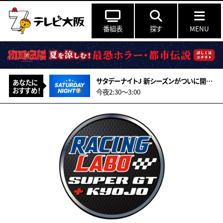
番組表
探す
MENU
サタデーナイトJ 新シーズンがついに開幕！FC東京vsFC町田ゼルビアをマッチオブザJ
あなたに
おすすめ！
今夜2:30〜3:00