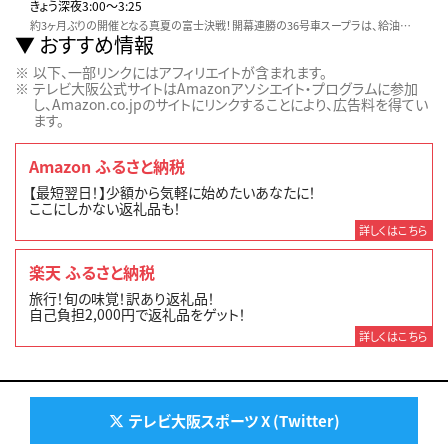
きょう深夜3:00〜3:25
約3ヶ月ぶりの開催となる真夏の富士決戦！開幕連勝の36号車スープラは、給油リストリクターでピット時間がかかる試練が！追うニッサンZやホンダ新型プレリュードの逆襲は？
おすすめ情報
以下、一部リンクにはアフィリエイトが含まれます。
テレビ大阪公式サイトはAmazonアソシエイト・プログラムに参加
し、Amazon.co.jpのサイトにリンクすることにより、広告料を得てい
ます。
Amazon ふるさと納税
【最短翌日！】少額から気軽に始めたいあなたに！
ここにしかない返礼品も！
詳しくはこちら
楽天 ふるさと納税
旅行！旬の味覚！訳あり返礼品！
自己負担2,000円で返礼品をゲット！
詳しくはこちら
テレビ大阪スポーツ X (Twitter)