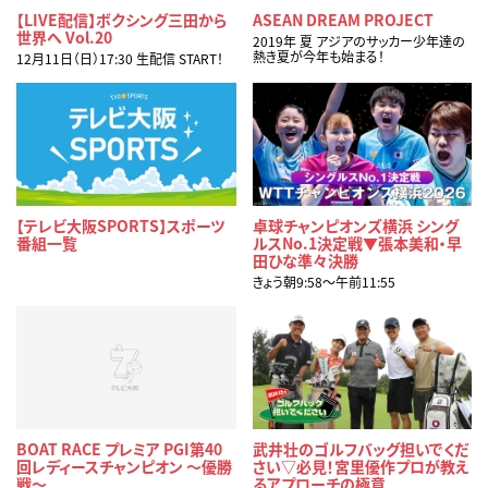
【LIVE配信】ボクシング三田から
ASEAN DREAM PROJECT
世界へ Vol.20
2019年 夏 アジアのサッカー少年達の
熱き夏が今年も始まる！
12月11日（日）17:30 生配信 START！
【テレビ大阪SPORTS】スポーツ
卓球チャンピオンズ横浜 シング
番組一覧
ルスNo.1決定戦▼張本美和・早
田ひな準々決勝
きょう朝9:58〜午前11:55
BOAT RACE プレミア PGI第40
武井壮のゴルフバッグ担いでくだ
回レディースチャンピオン ～優勝
さい▽必見！宮里優作プロが教え
戦～
るアプローチの極意