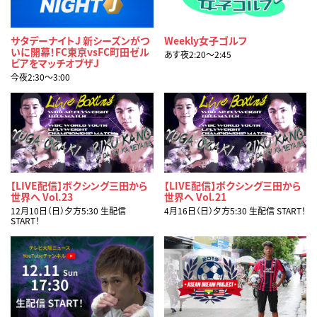
サタデーナイトJ 新シーズンがつ
Weekly女子ゴルフ
いに開幕！FC東京vsFC町田ゼル
あす夜2:20〜2:45
ビアをマッチオブザJ
今夜2:30〜3:00
【LIVE配信】ボクシング三田から
【LIVE配信】ボクシング三田から
世界へ Vol.23
世界へ Vol.21
12月10日（日）夕方5:30 生配信
4月16日（日）夕方5:30 生配信 START！
START！