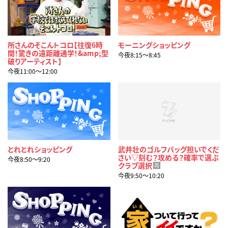
所さんのそこんトコロ【往復6時
モーニングショッピング
間！驚きの遠距離通学！&amp;型
今夜8:15〜8:45
破りアーティスト】
今夜11:00〜12:00
とれとれショッピング
武井壮のゴルフバッグ担いでくだ
さい▽刻む？攻める？確率で選ぶ
今夜8:50〜9:20
クラブ選択
再
今夜9:50〜10:20