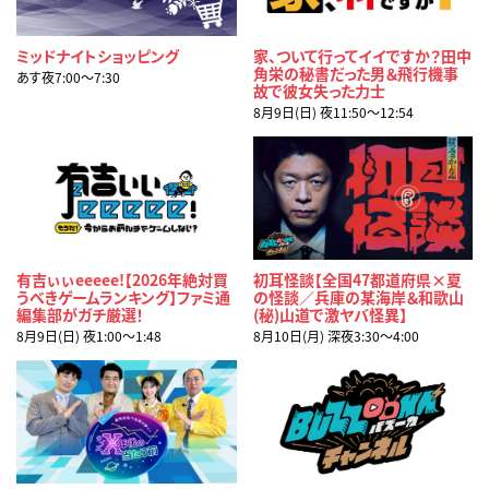
ミッドナイトショッピング
家、ついて行ってイイですか？田中
角栄の秘書だった男＆飛行機事
あす夜7:00〜7:30
故で彼女失った力士
8月9日(日) 夜11:50〜12:54
有吉ぃぃeeeee!【2026年絶対買
初耳怪談【全国47都道府県×夏
うべきゲームランキング】ファミ通
の怪談／兵庫の某海岸＆和歌山
編集部がガチ厳選！
(秘)山道で激ヤバ怪異】
8月9日(日) 夜1:00〜1:48
8月10日(月) 深夜3:30〜4:00