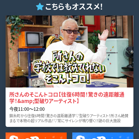
こちらもオススメ！
所さんのそこんトコロ【往復6時間！驚きの遠距離通
学！&amp;型破りアーティスト】
今夜11:00〜12:00
錦糸町から往復6時間！驚きの遠距離通学▽型破りアーティスト！所さん絶賛
まるで本物の超リアル作品！▽常にサイレンが鳴り響く!?謎の巨大施設