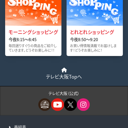
モーニングショッピング
とれとれショッピング
今夜8:15〜8:45
今夜8:50〜9:20
毎回選りすぐりの商品をご紹介し
お買い得情報満載でお届けしま
ていきます。どうぞお楽しみに！！
す！どうぞお楽しみに！
テレビ大阪Topへ
テレビ大阪（公式）
番組表