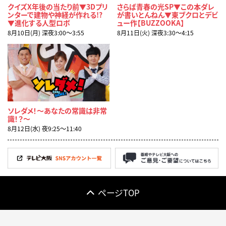
クイズX年後の当たり前▼3Dプリ
さらば青春の光SP▼この本ダレ
ンターで建物や神経が作れる!?
が書いとんねん▼東ブクロとデビ
▼進化する人型ロボ
ュー作【BUZZOOKA】
8月10日(月) 深夜3:00〜3:55
8月11日(火) 深夜3:30〜4:15
ソレダメ！～あなたの常識は非常
識！？～
8月12日(水) 夜9:25〜11:40
ページTOP