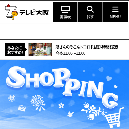
番組表
探す
MENU
所さんのそこんトコロ【往復6時間！驚きの遠距離通学！&amp;型破りアーティスト】
あなたに
おすすめ！
今夜11:00〜12:00