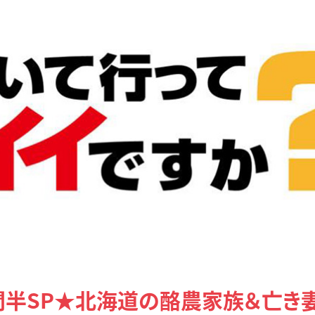
間半SP★北海道の酪農家族＆亡き