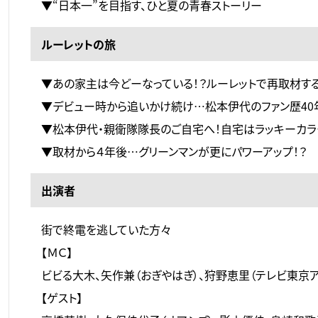
▼“日本一”を目指す、ひと夏の青春ストーリー
ルーレットの旅
▼あの家主は今どーなっている！？ルーレットで再取材す
▼デビュー時から追いかけ続け…松本伊代のファン歴40
▼松本伊代・親衛隊隊長のご自宅へ！自宅はラッキーカラ
▼取材から４年後…グリーンマンが更にパワーアップ！？
出演者
街で終電を逃していた方々
【ＭＣ】
ビビる大木、矢作兼（おぎやはぎ）、狩野恵里（テレビ東京
【ゲスト】