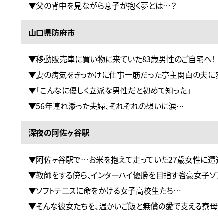
▼父の背中を見ながら息子が抱く夢とは…？
山口県防府市
▼移動販売車に買い物に来ていた83歳男性のご自宅へ！
▼妻の病気をきっかけに仕事一筋だった亭主関白の夫に
▼「こんなに優しく立派な男性だと初めて知った」
▼56年連れ添った夫婦、それぞれの想いに涙…
深夜の阿佐ヶ谷駅
▼阿佐ヶ谷駅で…お米を抱えて走っていた27歳女性に遭
▼教師をする傍ら、インターハイ優勝を目指す強豪女子ソ
▼ソフトテニスに命をかける女子高校生たち…
▼そんな彼女たちを、温かいご飯と無償の愛で支える寮母