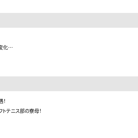
変化…
遇！
フトテニス部の寮母！