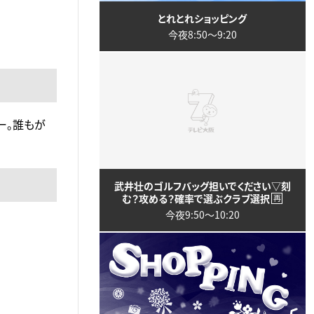
とれとれショッピング
今夜8:50〜9:20
ー。誰もが
武井壮のゴルフバッグ担いでください▽刻
む？攻める？確率で選ぶクラブ選択
再
今夜9:50〜10:20