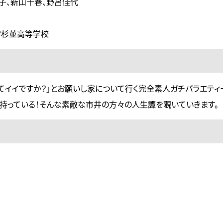
子、新山千春、野呂佳代
学園大学杉並高等学校
てイイですか？」とお願いし家について行く完全素人ガチバラエティ
を持っている！そんな素敵な市井の方々の人生譚を覗いていきます。