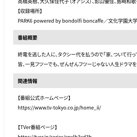
高橋英樹、大久保佳代子（オアシズ）、影山優佳、島崎和歌
【収録場所】
PARK6 powered by bondolfi boncaffe／文化
番組概要
終電を逃した人に、タクシー代を払うので「家、ついて行っ
皆、一見フツーでも、ぜんぜんフツーじゃない人生ドラマ
関連情報
【番組公式ホームページ】
https://www.tv-tokyo.co.jp/home_ii/
【TVer番組ページ】
https://tver.jp/series/srwlb3xd3b