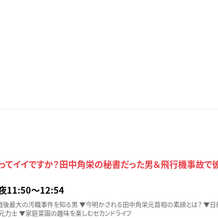
行ってイイですか？田中角栄の秘書だった男＆飛行機事故で
夜11:50〜12:54
戦後最大の汚職事件を知る男 ▼今明かされる田中角栄元首相の素顔とは？ ▼日
元力士 ▼家庭菜園の趣味を楽しむセカンドライフ