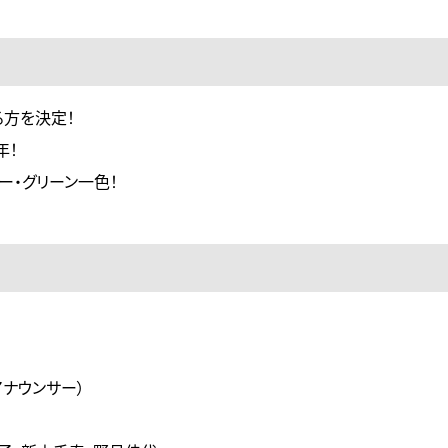
る方を決定！
年！
ー・グリーン一色！
アナウンサー）