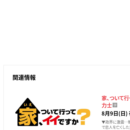
関連情報
家、ついて
力士
字
8月9日(日) 
▼政界に激震…
で恋人を亡くした