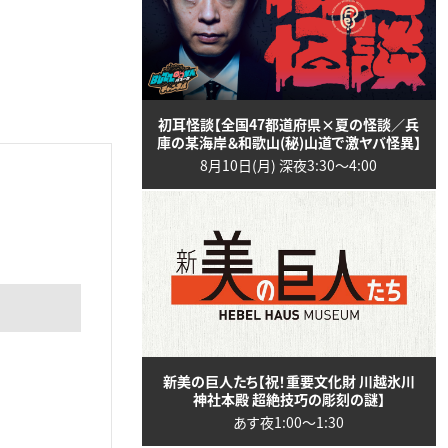
初耳怪談【全国47都道府県×夏の怪談／兵
庫の某海岸＆和歌山(秘)山道で激ヤバ怪異】
8月10日(月) 深夜3:30〜4:00
新美の巨人たち【祝！重要文化財 川越氷川
神社本殿 超絶技巧の彫刻の謎】
あす夜1:00〜1:30