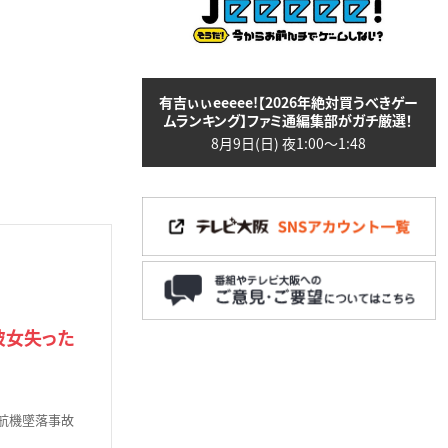
有吉ぃぃeeeee!【2026年絶対買うべきゲー
ムランキング】ファミ通編集部がガチ厳選！
8月9日(日) 夜1:00〜1:48
彼女失った
航機墜落事故