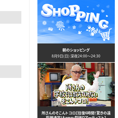
朝のショッピング
8月9日(日) 深夜24:00〜24:30
所さんのそこんトコロ【往復6時間！驚きの遠
距離通学！&amp;型破りアーティスト】