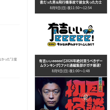
書だった男＆飛行機事故で彼女失った力士
8月9日(日) 夜11:50〜12:54
なかった“２度
有吉ぃぃeeeee!【2026年絶対買うべきゲー
ムランキング】ファミ通編集部がガチ厳選！
8月9日(日) 夜1:00〜1:48