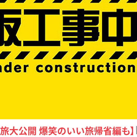
ト旅大公開 爆笑のいい旅帰省編も】