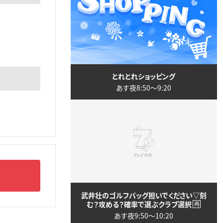
とれとれショッピング
あす夜8:50〜9:20
武井壮のゴルフバッグ担いでください▽刻
む？攻める？確率で選ぶクラブ選択
再
あす夜9:50〜10:20