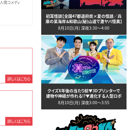
人情コメディ
初耳怪談【全国47都道府県×夏の怪談／兵
庫の某海岸＆和歌山(秘)山道で激ヤバ怪異】
8月10日(月) 深夜3:30〜4:00
詳しくはこちら
クイズX年後の当たり前▼3Dプリンターで
建物や神経が作れる!?▼進化する人型ロボ
8月10日(月) 深夜3:00〜3:55
詳しくはこちら