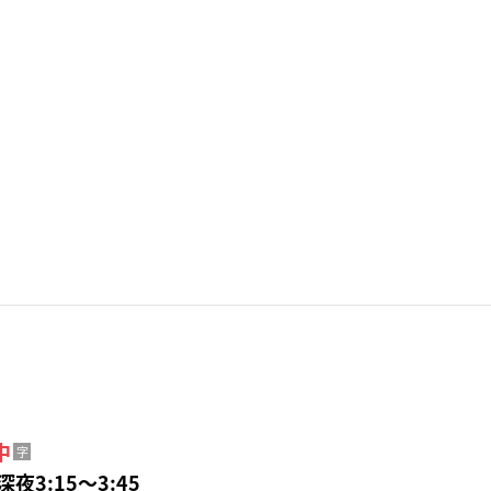
中
字
深夜3:15〜3:45