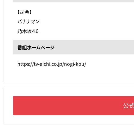
【司会】
バナナマン
乃木坂４６
番組ホームページ
https://tv-aichi.co.jp/nogi-kou/
公式