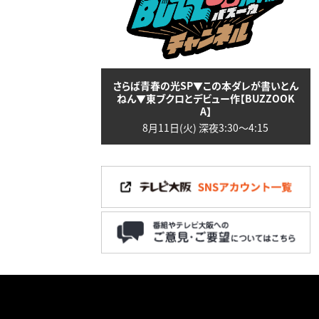
さらば青春の光SP▼この本ダレが書いとん
ねん▼東ブクロとデビュー作【BUZZOOK
A】
8月11日(火) 深夜3:30〜4:15