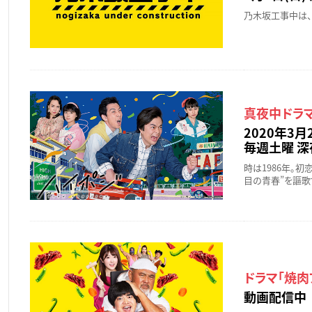
乃木坂工事中は、
真夜中ドラマ
2020年3月
毎週土曜 深夜
時は1986年。
目の青春”を謳歌
ドラマ「焼肉
動画配信中