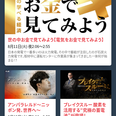
世の中お金で見てみよう【電気をお金で見てみよう】
8月11日(火) 夜2:06〜2:55
日本の発電で一番多いのは火力発電。その中で番組が注目したのが石炭火
力発電です。取材中に運転センターに作業員が集まってきました一体何が始
まる！？
アンパラレルド～ニッ
ブレイクスルー 酸素を
ポン発、世界へ～
活用する“究極の蓄電
池”が登場！