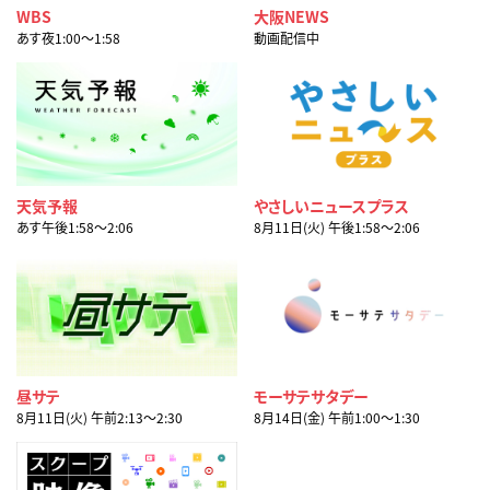
WBS
大阪NEWS
あす夜1:00〜1:58
動画配信中
天気予報
やさしいニュースプラス
あす午後1:58〜2:06
8月11日(火) 午後1:58〜2:06
昼サテ
モーサテサタデー
8月11日(火) 午前2:13〜2:30
8月14日(金) 午前1:00〜1:30