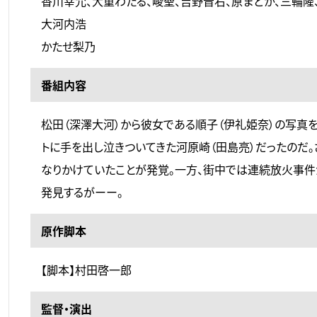
香川幸允、大重わたる、崚聖、吉野晋右、原まどか、三輪隆
大河内浩
かたせ梨乃
番組内容
松田（深澤大河）から彼女である順子（伊礼姫奈）の写真
トに手を出し泣きついてきた河原崎（田島亮）だったのだ
なりかけていたことが発覚。一方、街中では連続放火事件
発見するがーー。
原作脚本
【脚本】村田啓一郎
監督・演出