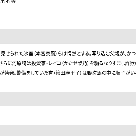
、竹村等
を見せられた氷室（本宮泰風）らは愕然とする。写り込む父親が、か
。さらに河原崎は投資家・レイコ（かたせ梨乃）を騙るなりすまし詐
が勃発。警備をしていた杏（篠田麻里子）は野次馬の中に順子がい