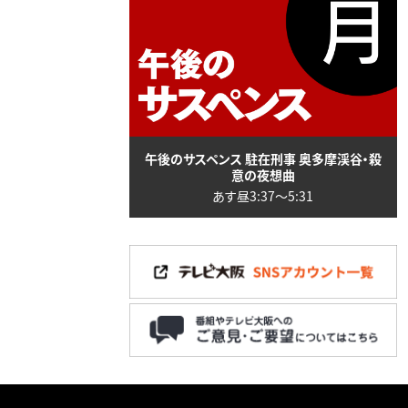
午後のサスペンス 駐在刑事 奥多摩渓谷・殺
意の夜想曲
あす昼3:37〜5:31