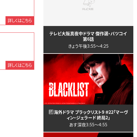
詳しくはこちら
テレビ大阪真夜中ドラマ 傑作選・バツコイ
第6話
きょう午後3:55〜4:25
詳しくはこちら
海外ドラマ ブラックリスト9 ＃22「マーヴ
終
ィン・ジェラード 終局2」
あす深夜3:55〜4:55