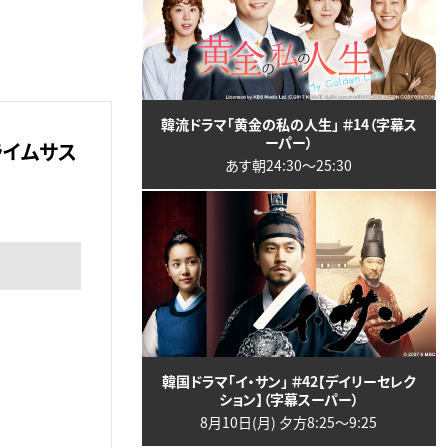
韓流ドラマ「黄金の私の人生」 ＃14（字幕ス
ーパー）
ライムサス
あす朝24:30〜25:30
韓国ドラマ「イ・サン」 ＃42【デイリーセレク
ション】（字幕スーパー）
8月10日(月) 夕方8:25〜9:25