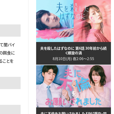
つて闇バイ
夫を殺したはずなのに 第6話 30年前から続
欺の餌食に
く螺旋の渦
8月10日(月) 夜2:06〜2:55
ることを
夫に不倫をお願いされました EP6【既存・同