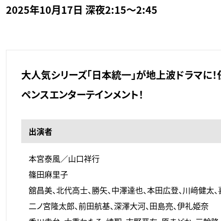
2025年10月17日 深夜2:15～2:45
大人気シリーズ「日本統一」が地上波ドラマに！
ペンスエンターテインメント！
出演者
本宮泰風／山口祥行
篠田麻里子
舘昌美、北代高士、勝矢、中澤達也、本田広登、川﨑健太、
二ノ宮隆太郎、前田航基、深澤大河、田島亮、伊礼姫奈