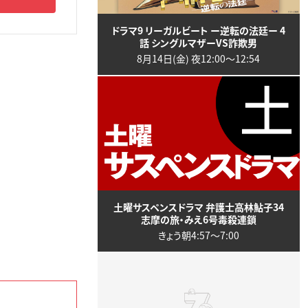
ドラマ9 リーガルビート ー逆転の法廷ー 4
話 シングルマザーVS詐欺男
8月14日(金) 夜12:00〜12:54
土曜サスペンスドラマ 弁護士高林鮎子34
志摩の旅・みえ6号毒殺連鎖
きょう朝4:57〜7:00