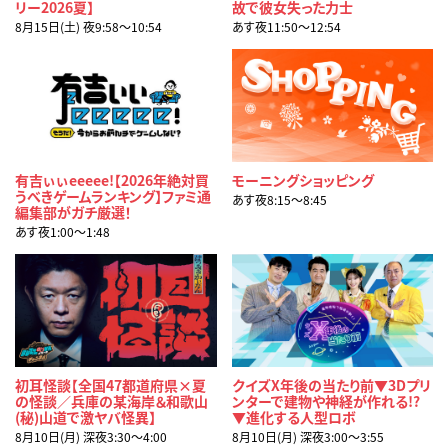
リー2026夏】
故で彼女失った力士
8月15日(土) 夜9:58〜10:54
あす夜11:50〜12:54
有吉ぃぃeeeee!【2026年絶対買
モーニングショッピング
うべきゲームランキング】ファミ通
あす夜8:15〜8:45
編集部がガチ厳選！
あす夜1:00〜1:48
初耳怪談【全国47都道府県×夏
クイズX年後の当たり前▼3Dプリ
の怪談／兵庫の某海岸＆和歌山
ンターで建物や神経が作れる!?
(秘)山道で激ヤバ怪異】
▼進化する人型ロボ
8月10日(月) 深夜3:30〜4:00
8月10日(月) 深夜3:00〜3:55