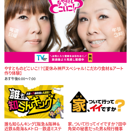
やすとものどこいこ！？【夏休み神戸スペシャル！こだわり食材＆アート
作り体験】
あす午後6:00〜7:00
誰も知らんキング【阪急＆阪神＆
家、ついて行ってイイですか？田中
近鉄＆南海＆メトロ…鉄道ミステ
角栄の秘書だった男＆飛行機事