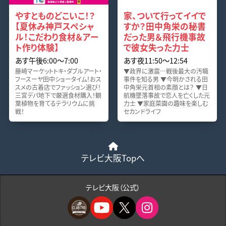
やすとものどこいこ！？
家、ついて行ってイイで
【夏休み神戸スペシャ
すか？田中角栄の秘書
ル！こだわり食材＆アー
だった男＆飛行機事故
ト作り体験】
で彼女失った力士
あす午後6:00〜7:00
あす夜11:50〜12:54
藤崎マーケットトキ・ダブルアート・
▼政界に激震…戦後最大の汚職
フースーヤ田中ショータイム！おス
事件を知る男 ▼今明かされる田
スメの古着店でファッション選び！
中角栄元首相の素顔とは？ ▼日
三宮デパ地下で厳選食材購入！観
航機墜落事故で恋人を亡くした元
葉植物を育てるテラリウムに挑
力士 ▼家庭菜園の趣味を楽しむ
戦！
セカンドライフ
テレビ大阪Topへ
テレビ大阪（公式）