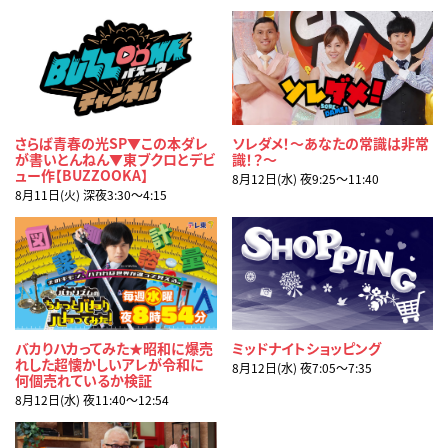
さらば青春の光SP▼この本ダレ
ソレダメ！～あなたの常識は非常
が書いとんねん▼東ブクロとデビ
識！？～
ュー作【BUZZOOKA】
8月12日(水) 夜9:25〜11:40
8月11日(火) 深夜3:30〜4:15
バカりハカってみた★昭和に爆売
ミッドナイトショッピング
れした超懐かしいアレが令和に
8月12日(水) 夜7:05〜7:35
何個売れているか検証
8月12日(水) 夜11:40〜12:54