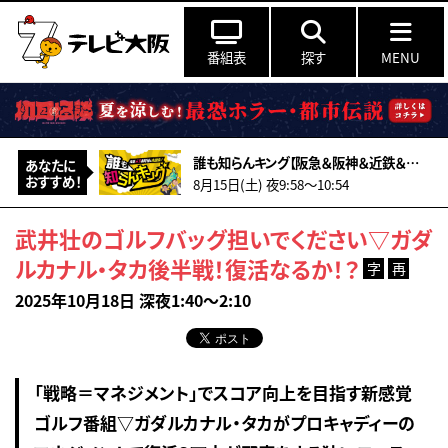
番組表
探す
MENU
誰も知らんキング【阪急＆阪神＆近鉄＆南海＆メトロ…鉄道ミステリー2026夏】
あなたに
おすすめ！
8月15日(土) 夜9:58〜10:54
武井壮のゴルフバッグ担いでください▽ガダ
ルカナル・タカ後半戦！復活なるか！？
字
再
2025年10月18日 深夜1:40～2:10
「戦略＝マネジメント」でスコア向上を目指す新感覚
ゴルフ番組▽ガダルカナル・タカがプロキャディーの