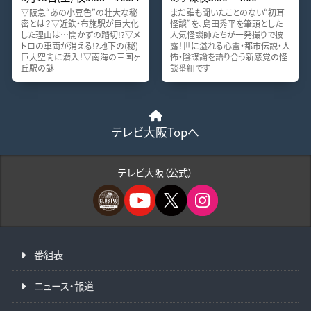
▽阪急“あの小豆色”の壮大な秘
まだ誰も聞いたことのない“初耳
密とは？▽近鉄・布施駅が巨大化
怪談”を、島田秀平を筆頭とした
した理由は…開かずの踏切!?▽メ
人気怪談師たちが一発撮りで披
トロの車両が消える!?地下の(秘)
露！世に溢れる心霊・都市伝説・人
巨大空間に潜入！▽南海の三国ヶ
怖・陰謀論を語り合う新感覚の怪
丘駅の謎
談番組です
テレビ大阪Topへ
テレビ大阪（公式）
番組表
ニュース・報道