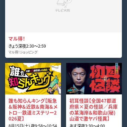
マル得！
きょう深夜2:30〜2:59
マル得！ショッピング
誰も知らんキング【阪急
初耳怪談【全国47都道
＆阪神＆近鉄＆南海＆メ
府県×夏の怪談／兵庫
トロ…鉄道ミステリー2
の某海岸＆和歌山(秘)
026夏】
山道で激ヤバ怪異】
8月15日(土) 夜9:58〜10:54
あす深夜3:30〜4:00