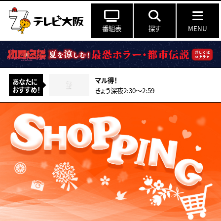
番組表
探す
MENU
マル得！
あなたに
おすすめ！
きょう深夜2:30〜2:59