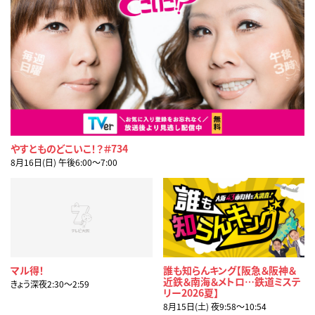
やすとものどこいこ！？＃734
8月16日(日) 午後6:00〜7:00
マル得！
誰も知らんキング【阪急＆阪神＆
近鉄＆南海＆メトロ…鉄道ミステ
きょう深夜2:30〜2:59
リー2026夏】
8月15日(土) 夜9:58〜10:54