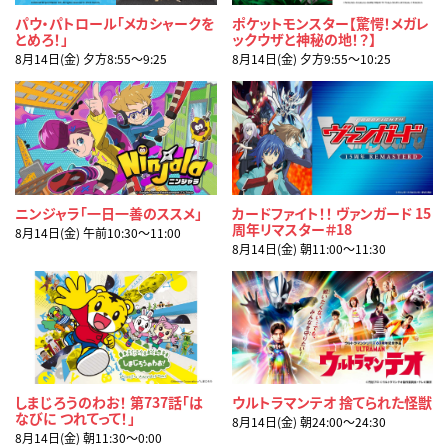
パウ・パトロール「メカシャークを
ポケットモンスター【驚愕！メガレ
とめろ！」
ックウザと神秘の地！？】
8月14日(金) 夕方8:55〜9:25
8月14日(金) 夕方9:55〜10:25
ニンジャラ「一日一善のススメ」
カードファイト！！ ヴァンガード 15
周年リマスター＃18
8月14日(金) 午前10:30〜11:00
8月14日(金) 朝11:00〜11:30
しまじろうのわお！ 第737話「は
ウルトラマンテオ 捨てられた怪獣
なびに つれてって！」
8月14日(金) 朝24:00〜24:30
8月14日(金) 朝11:30〜0:00