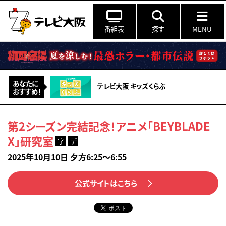
番組表
探す
MENU
あなたに
テレビ大阪 キッズくらぶ
おすすめ！
第2シーズン完結記念！アニメ「BEYBLADE
X」研究室
字
デ
2025年10月10日 夕方6:25～6:55
公式サイトはこちら