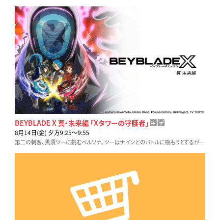
BEYBLADE X 真・未来編 「Xタワーの守護者」
字
デ
8月14日(金) 夕方9:25〜9:55
第二の刺客、黒須ツーに挑むペルソナ。ツーはナインとのバトルに臨もうとするが、マルチがナイトフォートレスをかかげ前に出る。バレットグリフォンを分析済みのマルチは…