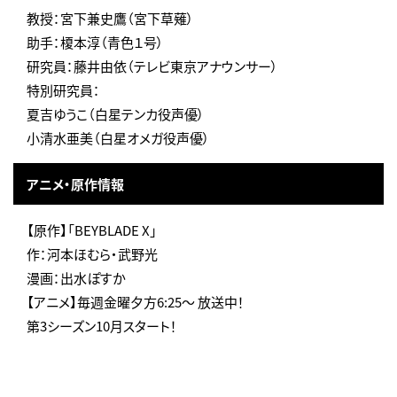
教授：宮下兼史鷹（宮下草薙）
助手：榎本淳（青色１号）
研究員：藤井由依（テレビ東京アナウンサー）
特別研究員：
夏吉ゆうこ（白星テンカ役声優）
小清水亜美（白星オメガ役声優）
アニメ・原作情報
【原作】「BEYBLADE X」
作：河本ほむら・武野光
漫画：出水ぽすか
【アニメ】毎週金曜夕方6:25～ 放送中！
第3シーズン10月スタート！