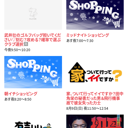
武井壮のゴルフバッグ担いでくだ
ミッドナイトショッピング
さい▽刻む？攻める？確率で選ぶ
あす夜7:00〜7:30
クラブ選択
再
今夜9:50〜10:20
朝イチショッピング
家、ついて行ってイイですか？田中
角栄の秘書だった男＆飛行機事
あす夜8:20〜8:50
故で彼女失った力士
8月9日(日) 夜11:50〜12:54