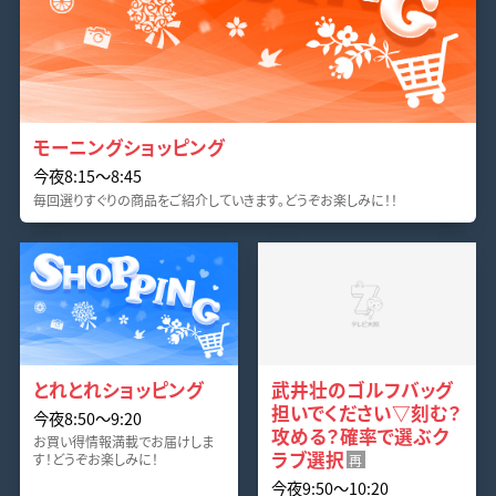
モーニングショッピング
今夜8:15〜8:45
毎回選りすぐりの商品をご紹介していきます。どうぞお楽しみに！！
とれとれショッピング
武井壮のゴルフバッグ
担いでください▽刻む？
今夜8:50〜9:20
攻める？確率で選ぶク
お買い得情報満載でお届けしま
ラブ選択
す！どうぞお楽しみに！
再
今夜9:50〜10:20