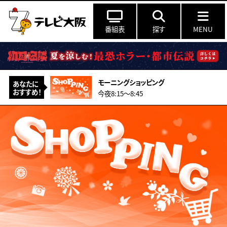
番組表
探す
MENU
モーニングショッピング
あなたに
おすすめ！
今夜8:15〜8:45