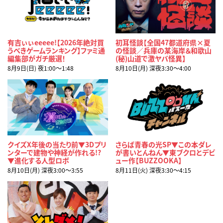
有吉ぃぃeeeee!【2026年絶対買
初耳怪談【全国47都道府県×夏
うべきゲームランキング】ファミ通
の怪談／兵庫の某海岸＆和歌山
編集部がガチ厳選！
(秘)山道で激ヤバ怪異】
8月9日(日) 夜1:00〜1:48
8月10日(月) 深夜3:30〜4:00
クイズX年後の当たり前▼3Dプリ
さらば青春の光SP▼この本ダレ
ンターで建物や神経が作れる!?
が書いとんねん▼東ブクロとデビ
▼進化する人型ロボ
ュー作【BUZZOOKA】
8月10日(月) 深夜3:00〜3:55
8月11日(火) 深夜3:30〜4:15