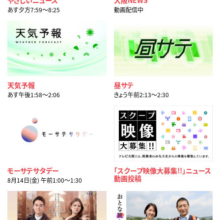
やさしいニュース
大阪NEWS
あす夕方7:59〜8:25
動画配信中
天気予報
昼サテ
あす午後1:58〜2:06
きょう午前2:13〜2:30
モーサテサタデー
「スクープ映像大募集!!」ニュース
動画投稿
8月14日(金) 午前1:00〜1:30