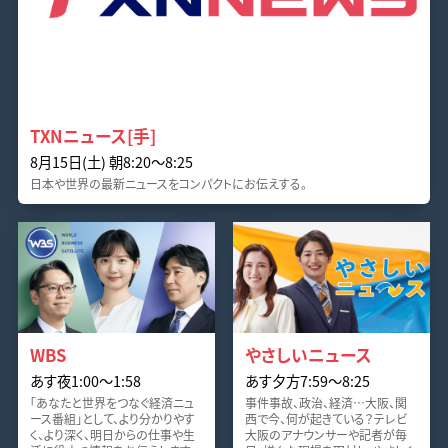
TXNニュース[手]
8月15日(土) 朝8:20〜8:25
日本や世界の最新ニュースをコンパクトにお伝えする。
WBS
やさしいニュース
あす夜1:00〜1:58
あす夕方7:59〜8:25
「あなたと世界をつなぐ経済ニュ
事件事故、政治、経済…大阪、関
ース番組」として、より分かりやす
西で今、何が起きている？テレビ
く、より深く、明日からの仕事や生
大阪のアナウンサーや記者が毎