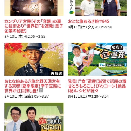
カンブリア宮殿【その「容器」の裏
おとな旅あるき旅＃845
に技術あり“世界初”を連発！黒子
8月15日(土) 夕方9:30〜9:58
企業の秘密】
8月13日(木) 夜2:06〜2:55
おとな旅あるき旅北野天満宮有
発見!!“食”遺産【滋賀で話題の激
する京都！夏季限定！辛子豆腐に
甘とうもろこし！びわコーン】絶品
世界が注目推し畳！
(秘)レシピが続々
再
8月13日(木) 深夜3:05〜3:37
8月15日(土) 昼3:29〜3:54