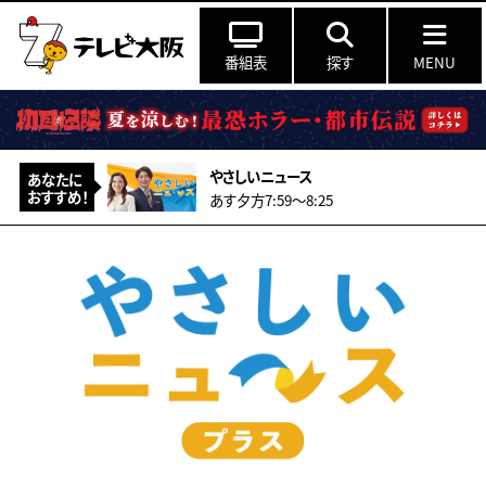
番組表
探す
MENU
やさしいニュース
あなたに
おすすめ！
あす夕方7:59〜8:25