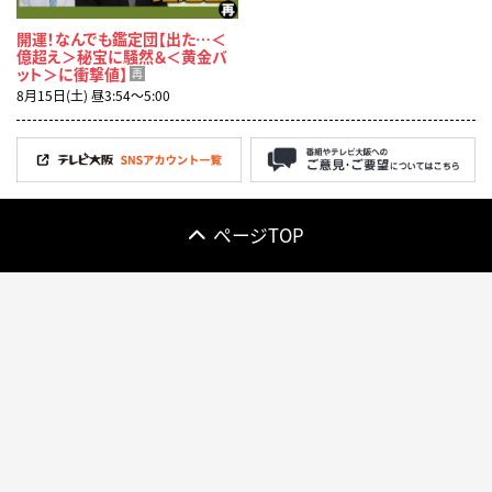
開運！なんでも鑑定団【出た…＜
億超え＞秘宝に騒然＆＜黄金バ
ット＞に衝撃値】
再
8月15日(土) 昼3:54〜5:00
ページTOP