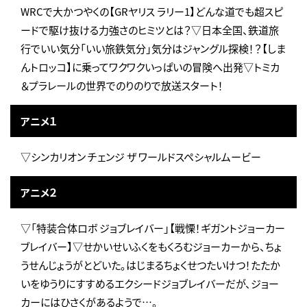
WRCで大かつやくの【GRヤリス ラリー1】どんな道でも超スピ
ードで駆け抜ける力強さのヒミツとは？▽日本全国、鉄道旅
行でいい気分「いい旅鉄気分」気分はジャングル探検！？【しま
んトロッコ】に乗ってワクワクいっぱいの冒険へ出発▽トミカ
＆プラレールの世界でのりのりで放送スタート！
アニメ１
▽シンカリオン チェンジ ザ ワールドスペシャルムービー
アニメ２
▽「特装合体ロボ ジョブレイバー」【戦慄！ギガントジョーカー
ブレイバー】▽せかいせいふくをもくろむジョーカーから、ちょ
うせんじょうがとどいた。はじまるちょくせつたいけつ！たたか
いをゆうりにすすめるエクシードジョブレイバーだが、ジョー
カーにはひさくがあるようで…。