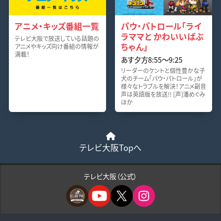
アニメ・キッズ番組一覧
パウ・パトロール「ライ
ラママと かわいいばぶ
テレビ大阪で放送している話題の
ちゃん」
アニメやキッズ向け番組の情報が
満載！
あす夕方8:55〜9:25
リーダーのケントと個性豊かな子
犬のチーム「パウ・パトロール」が
様々なトラブルを解決！アニメ副音
声は英語版を放送!! [声]潘めぐみ
ほか
テレビ大阪Topへ
テレビ大阪（公式）