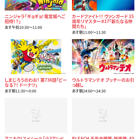
ニンジャラ「ギョギョ！竜宮城へご
カードファイト！！ ヴァンガード 15
招待！？」
周年リマスター＃17「新たなる仲
間たち」
あす午前10:30〜11:00
あす朝11:00〜11:30
しまじろうのわお！ 第736話「どー
ウルトラマンテオ プッチーのお引
なる？！ ドーナツ」
っ越し
あす朝11:30〜0:00
あす朝24:00〜24:30
アニもり！スペシャル「小3アシベ
BLEACH 千年血戦篇-禍進譚- 43