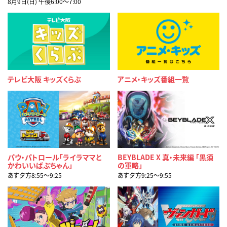
8月9日(日) 午後6:00〜7:00
テレビ大阪 キッズくらぶ
アニメ・キッズ番組一覧
パウ・パトロール「ライラママと
BEYBLADE X 真・未来編 「黒須
かわいいばぶちゃん」
の軍略」
あす夕方8:55〜9:25
あす夕方9:25〜9:55