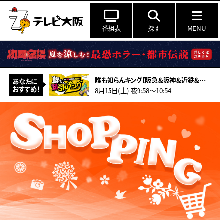
番組表
探す
MENU
誰も知らんキング【阪急＆阪神＆近鉄＆南海＆メトロ…鉄道ミステリー2026夏】
あなたに
おすすめ！
8月15日(土) 夜9:58〜10:54