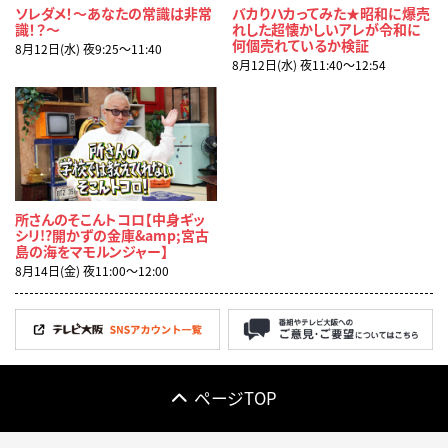
ソレダメ！～あなたの常識は非常
バカりハカってみた★昭和に爆売
識！？～
れした超懐かしいアレが令和に
何個売れているか検証
8月12日(水) 夜9:25〜11:40
8月12日(水) 夜11:40〜12:54
所さんのそこんトコロ【中身ギッ
シリ!?開かずの金庫&amp;宮古
島の海をマモルンジャー】
8月14日(金) 夜11:00〜12:00
ページTOP