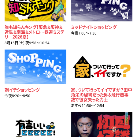
誰も知らんキング【阪急＆阪神＆
ミッドナイトショッピング
近鉄＆南海＆メトロ…鉄道ミステ
今夜7:00〜7:30
リー2026夏】
8月15日(土) 夜9:58〜10:54
朝イチショッピング
家、ついて行ってイイですか？田中
角栄の秘書だった男＆飛行機事
今夜8:20〜8:50
故で彼女失った力士
あす夜11:50〜12:54