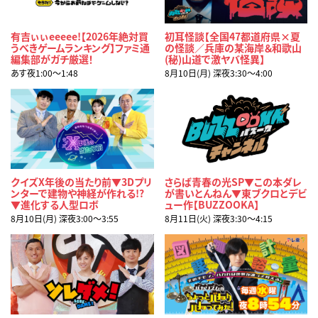
有吉ぃぃeeeee!【2026年絶対買
初耳怪談【全国47都道府県×夏
うべきゲームランキング】ファミ通
の怪談／兵庫の某海岸＆和歌山
編集部がガチ厳選！
(秘)山道で激ヤバ怪異】
あす夜1:00〜1:48
8月10日(月) 深夜3:30〜4:00
クイズX年後の当たり前▼3Dプリ
さらば青春の光SP▼この本ダレ
ンターで建物や神経が作れる!?
が書いとんねん▼東ブクロとデビ
▼進化する人型ロボ
ュー作【BUZZOOKA】
8月10日(月) 深夜3:00〜3:55
8月11日(火) 深夜3:30〜4:15