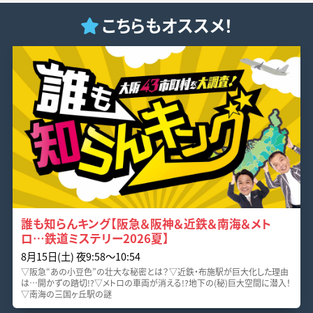
こちらもオススメ！
誰も知らんキング【阪急＆阪神＆近鉄＆南海＆メト
ロ…鉄道ミステリー2026夏】
8月15日(土) 夜9:58〜10:54
▽阪急“あの小豆色”の壮大な秘密とは？▽近鉄・布施駅が巨大化した理由
は…開かずの踏切!?▽メトロの車両が消える!?地下の(秘)巨大空間に潜入！
▽南海の三国ヶ丘駅の謎