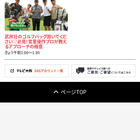
武井壮のゴルフバッグ担いでくだ
さい▽必見！宮里優作プロが教え
るアプローチの極意
きょう午前1:00〜1:30
ページTOP