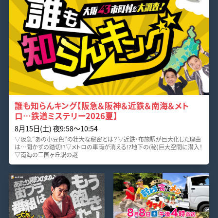
誰も知らんキング【阪急＆阪神＆近鉄＆南海＆メト
ロ…鉄道ミステリー2026夏】
8月15日(土) 夜9:58〜10:54
▽阪急“あの小豆色”の壮大な秘密とは？▽近鉄・布施駅が巨大化した理由
は…開かずの踏切!?▽メトロの車両が消える!?地下の(秘)巨大空間に潜入！
▽南海の三国ヶ丘駅の謎