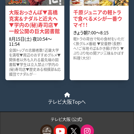
大阪おっさんぽ▼高橋
千原ジュニアの軽トラ
克実＆ナダルと近大へ
で食べるメシが一番ウ
▼学内の(秘)寿司店▼
マイ！！
一般公開の巨大図書館
きょう朝7:00〜8:15
8月15日(土) 夜10:54〜
軽トラの荷台で旬の食材をいただ
11:54
く旅グルメ番組 ▼安曇野（長野）
へ！ご当地そば＆かき揚げ作り ▼
全国トップの志願者数！近畿大学
ぷりぷり旬の関アジ三昧＆かぼす
を満喫▼周辺のおすすめグルメ▼
料理（大分）
関係者以外も入れる最先端の図
書館▼学生は立入禁止!?学内の
(秘)寿司店▼歴史ある相撲部＆応
援団でナダルが…
テレビ大阪Topへ
テレビ大阪（公式）