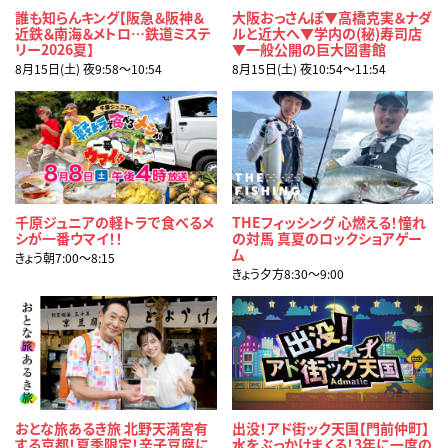
誰も知らんキング【阪急＆阪神＆
大阪おっさんぽ▼高橋克実＆ナダ
近鉄＆南海＆メトロ…鉄道ミステ
ルと近大へ▼学内の(秘)寿司店
リー2026夏】
▼一般公開の巨大図書館
8月15日(土) 夜9:58〜10:54
8月15日(土) 夜10:54〜11:54
千原ジュニアの軽トラで食べるメ
THEフィッシング 心燃える！憧れ
シが一番ウマイ！！
の対馬 真夏のロックショアゲー
ム
きょう朝7:00〜8:15
きょう夕方8:30〜9:00
おとな旅あるき旅 北野天満宮有
出没！アド街ック天国【門前仲町】
する京都！夏季限定！辛子豆腐に
水をぶっかけまくる！3年に一度の