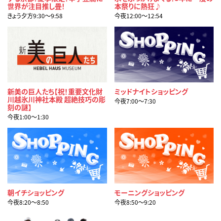
世界が注目推し畳！
本祭りに熱狂♪
きょう夕方9:30〜9:58
今夜12:00〜12:54
新美の巨人たち【祝！重要文化財
ミッドナイトショッピング
川越氷川神社本殿 超絶技巧の彫
今夜7:00〜7:30
刻の謎】
今夜1:00〜1:30
朝イチショッピング
モーニングショッピング
今夜8:20〜8:50
今夜8:50〜9:20