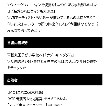
ンウィーク！ハロウィンで仮装をしたりかぼちゃを飾るのはな
ぜ？海外のハロウィンも大調査！
▽VRアーティスト・あいみーが描いているものは何だろう？
「おはっと！あいみーの頭の体操クイズ」／今回はなぞなぞ！？
みんなで考えてみよう！
番組内容続き
▽松丸王子が小学校へ！「ナゾトキングダム」
▽話題の占い師・星ひとみ先生の『ほしてん。』で今日の運勢
をチェック☆
出演者
【ＭＣ】スバにぃ(木村昴)
【VTR出演者】松丸亮吾、せきぐちあいみ
【テレビ東京アナウンサー】冨田有紀