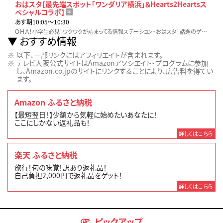
おはスタ【最先端スポット「ワンダリア横浜」＆Hearts2Heartsス
ペシャルコラボ】
字
あす朝10:05〜10:30
ＯＨＡ！小学生必見！ワクワクが詰まってる情報ステーション・おはスタ！話題のゲームやホビー、アニメ、映画など…見逃せない最新情報をお届け！！
おすすめ情報
以下、一部リンクにはアフィリエイトが含まれます。
テレビ大阪公式サイトはAmazonアソシエイト・プログラムに参加
し、Amazon.co.jpのサイトにリンクすることにより、広告料を得てい
ます。
Amazon ふるさと納税
【最短翌日！】少額から気軽に始めたいあなたに！
ここにしかない返礼品も！
詳しくはこちら
楽天 ふるさと納税
旅行！旬の味覚！訳あり返礼品！
自己負担2,000円で返礼品をゲット！
詳しくはこちら
ピックアップ