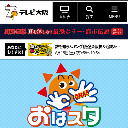
番組表
探す
MENU
誰も知らんキング【阪急＆阪神＆近鉄＆南海＆メトロ…鉄道ミステリー2026夏】
あなたに
おすすめ！
8月15日(土) 夜9:58〜10:54