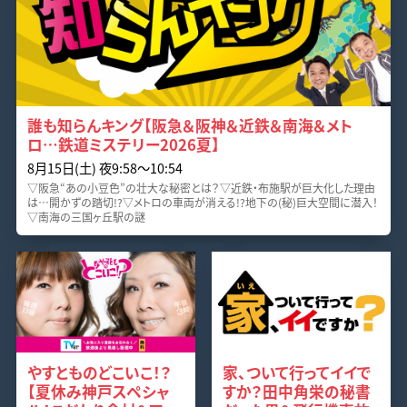
誰も知らんキング【阪急＆阪神＆近鉄＆南海＆メト
ロ…鉄道ミステリー2026夏】
8月15日(土) 夜9:58〜10:54
▽阪急“あの小豆色”の壮大な秘密とは？▽近鉄・布施駅が巨大化した理由
は…開かずの踏切!?▽メトロの車両が消える!?地下の(秘)巨大空間に潜入！
▽南海の三国ヶ丘駅の謎
やすとものどこいこ！？
家、ついて行ってイイで
【夏休み神戸スペシャ
すか？田中角栄の秘書