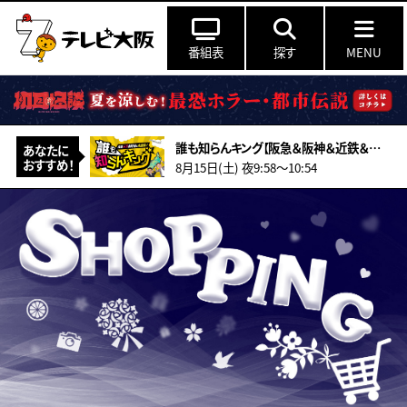
番組表
探す
MENU
誰も知らんキング【阪急＆阪神＆近鉄＆南海＆メトロ…鉄道ミステリー2026夏】
あなたに
おすすめ！
8月15日(土) 夜9:58〜10:54