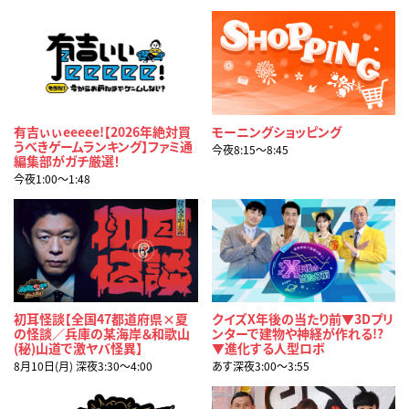
有吉ぃぃeeeee!【2026年絶対買
モーニングショッピング
うべきゲームランキング】ファミ通
今夜8:15〜8:45
編集部がガチ厳選！
今夜1:00〜1:48
初耳怪談【全国47都道府県×夏
クイズX年後の当たり前▼3Dプリ
の怪談／兵庫の某海岸＆和歌山
ンターで建物や神経が作れる!?
(秘)山道で激ヤバ怪異】
▼進化する人型ロボ
8月10日(月) 深夜3:30〜4:00
あす深夜3:00〜3:55