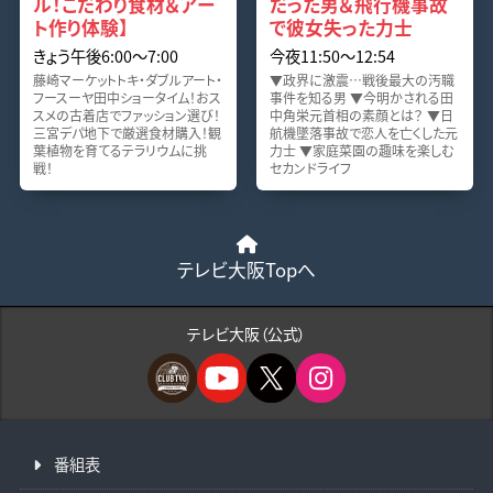
ル！こだわり食材＆アー
だった男＆飛行機事故
ト作り体験】
で彼女失った力士
きょう午後6:00〜7:00
今夜11:50〜12:54
藤崎マーケットトキ・ダブルアート・
▼政界に激震…戦後最大の汚職
フースーヤ田中ショータイム！おス
事件を知る男 ▼今明かされる田
スメの古着店でファッション選び！
中角栄元首相の素顔とは？ ▼日
三宮デパ地下で厳選食材購入！観
航機墜落事故で恋人を亡くした元
葉植物を育てるテラリウムに挑
力士 ▼家庭菜園の趣味を楽しむ
戦！
セカンドライフ
テレビ大阪Topへ
テレビ大阪（公式）
番組表