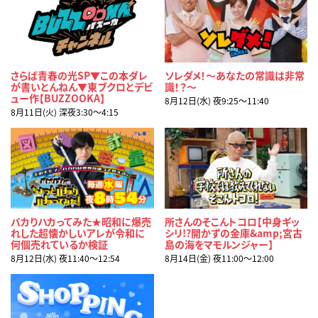
さらば青春の光SP▼この本ダレ
ソレダメ！～あなたの常識は非常
が書いとんねん▼東ブクロとデビ
識！？～
ュー作【BUZZOOKA】
8月12日(水) 夜9:25〜11:40
8月11日(火) 深夜3:30〜4:15
バカりハカってみた★昭和に爆売
所さんのそこんトコロ【中身ギッ
れした超懐かしいアレが令和に
シリ!?開かずの金庫&amp;宮古
何個売れているか検証
島の海をマモルンジャー】
8月12日(水) 夜11:40〜12:54
8月14日(金) 夜11:00〜12:00