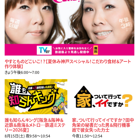
やすとものどこいこ！？【夏休み神戸スペシャル！こだわり食材＆アート
作り体験】
きょう午後6:00〜7:00
誰も知らんキング【阪急＆阪神＆
家、ついて行ってイイですか？田中
近鉄＆南海＆メトロ…鉄道ミステ
角栄の秘書だった男＆飛行機事
リー2026夏】
故で彼女失った力士
8月15日(土) 夜9:58〜10:54
今夜11:50〜12:54