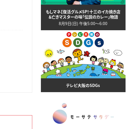
もしマネ【復活グルメSP！十三のイカ焼き店
＆亡きマスターの味「伝説のカレー」物語
8月9日(日) 午後5:00〜6:00
テレビ大阪のSDGs