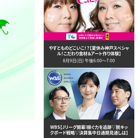
やすとものどこいこ！？【夏休み神戸スペシャ
ル！こだわり食材＆アート作り体験】
8月9日(日) 午後6:00〜7:00
WBS【Jリーグ開幕!稼ぐ力を追跡▽脱キッ
クボード戦略▽決算集中日通期見通しは】