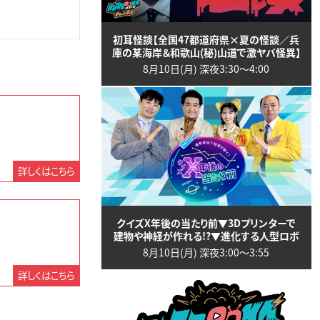
初耳怪談【全国47都道府県×夏の怪談／兵
庫の某海岸＆和歌山(秘)山道で激ヤバ怪異】
8月10日(月) 深夜3:30〜4:00
詳しくはこちら
クイズX年後の当たり前▼3Dプリンターで
建物や神経が作れる!?▼進化する人型ロボ
8月10日(月) 深夜3:00〜3:55
詳しくはこちら