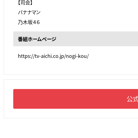
【司会】
バナナマン
乃木坂４６
番組ホームページ
https://tv-aichi.co.jp/nogi-kou/
公式