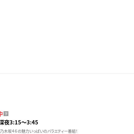
中
字
深夜3:15〜3:45
乃木坂４６の魅力いっぱいのバラエティー番組！