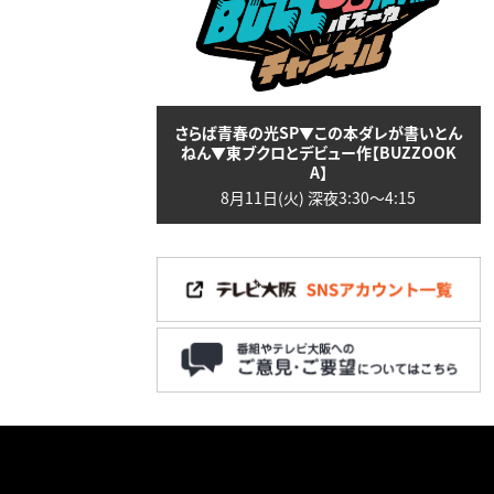
さらば青春の光SP▼この本ダレが書いとん
ねん▼東ブクロとデビュー作【BUZZOOK
A】
8月11日(火) 深夜3:30〜4:15