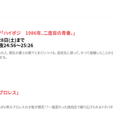
「ハイポジ 1986年、二度目の青春。」
28日(土)まで
24:56～25:26
初恋の人、現在の妻との間でとまどいつつも、高校生に戻って、かつて経験したことの
する。
プロレス」
ダメ男のプロレスの才能が開花！？一風変わった焼肉店で繰り広げられるドタバタ