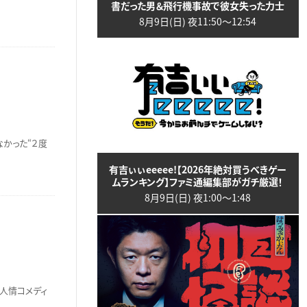
書だった男＆飛行機事故で彼女失った力士
8月9日(日) 夜11:50〜12:54
なかった“２度
有吉ぃぃeeeee!【2026年絶対買うべきゲー
ムランキング】ファミ通編集部がガチ厳選！
8月9日(日) 夜1:00〜1:48
人情コメディ