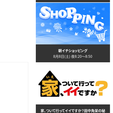
朝イチショッピング
8月8日(土) 夜8:20〜8:50
家、ついて行ってイイですか？田中角栄の秘