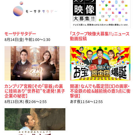
モーサテサタデー
「スクープ映像大募集!!」ニュース
動画投稿
8月14日(金) 午前1:00〜1:30
カンブリア宮殿【その「容器」の裏
開運！なんでも鑑定団【幻の画家・
に技術あり“世界初”を連発！黒子
不染鉄の絵＆越前焼の壺3点に衝
企業の秘密】
撃値】
8月13日(木) 夜2:06〜2:55
あす夜11:54〜12:55