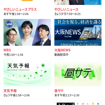
やさしいニュースプラス
やさしいニュース
あす午後1:58〜2:06
きょう夕方7:59〜8:25
WBS
大阪NEWS
今夜1:00〜1:58
動画配信中
天気予報
昼サテ
きょう午後1:58〜2:06
あす午前2:13〜2:30