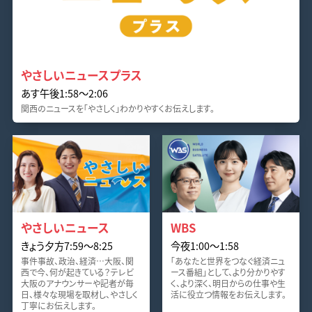
やさしいニュースプラス
あす午後1:58〜2:06
関西のニュースを「やさしく」わかりやすくお伝えします。
やさしいニュース
WBS
きょう夕方7:59〜8:25
今夜1:00〜1:58
事件事故、政治、経済…大阪、関
「あなたと世界をつなぐ経済ニュ
西で今、何が起きている？テレビ
ース番組」として、より分かりやす
大阪のアナウンサーや記者が毎
く、より深く、明日からの仕事や生
日、様々な現場を取材し、やさしく
活に役立つ情報をお伝えします。
丁寧にお伝えします。