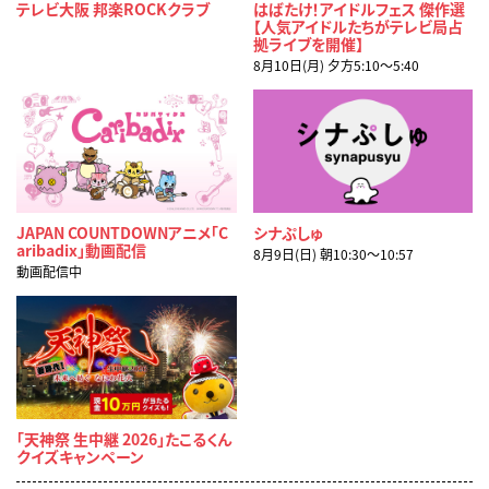
テレビ大阪 邦楽ROCKクラブ
はばたけ！アイドルフェス 傑作選
【人気アイドルたちがテレビ局占
拠ライブを開催】
8月10日(月) 夕方5:10〜5:40
JAPAN COUNTDOWNアニメ「C
シナぷしゅ
aribadix」動画配信
8月9日(日) 朝10:30〜10:57
動画配信中
「天神祭 生中継 2026」たこるくん
クイズキャンペーン