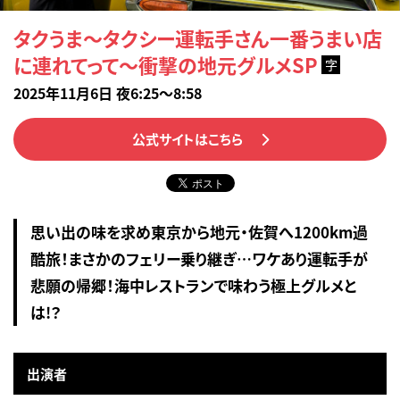
タクうま～タクシー運転手さん一番うまい店
に連れてって～衝撃の地元グルメSP
字
2025年11月6日 夜6:25～8:58
公式サイトはこちら
思い出の味を求め東京から地元・佐賀へ1200km過
酷旅！まさかのフェリー乗り継ぎ…ワケあり運転手が
悲願の帰郷！海中レストランで味わう極上グルメと
は!？
出演者