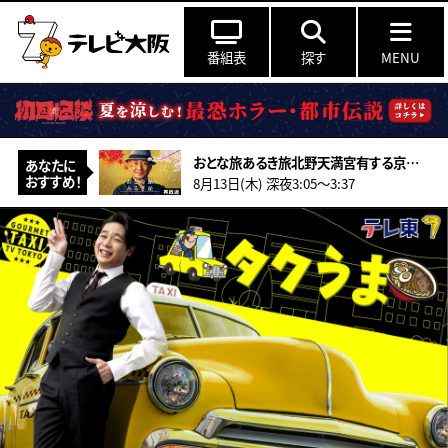
番組表
探す
MENU
おとな旅あるき旅北野天満宮有する京都！夏季限定！辛子豆腐に世界が注目推し畳！
あなたに
おすすめ！
8月13日(木) 深夜3:05〜3:37