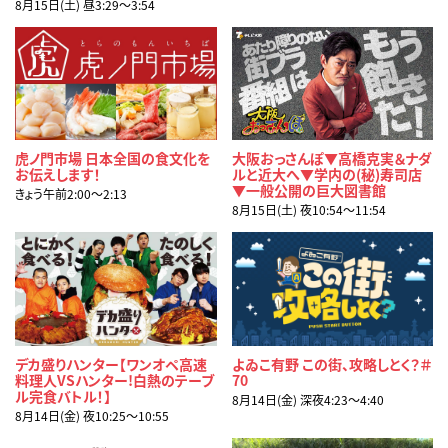
8月15日(土) 昼3:29〜3:54
虎ノ門市場 日本全国の食文化を
大阪おっさんぽ▼高橋克実＆ナダ
お伝えします！
ルと近大へ▼学内の(秘)寿司店
▼一般公開の巨大図書館
きょう午前2:00〜2:13
8月15日(土) 夜10:54〜11:54
デカ盛りハンター【ワンオペ高速
よゐこ有野 この街、攻略しとく？＃
料理人VSハンター!白熱のテーブ
70
ル完食バトル！】
8月14日(金) 深夜4:23〜4:40
8月14日(金) 夜10:25〜10:55