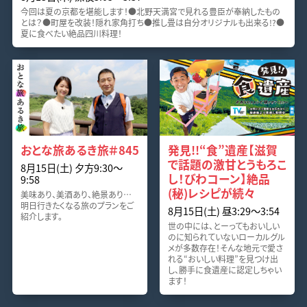
今回は夏の京都を堪能します！●北野天満宮で見れる豊臣が奉納したもの
とは？●町屋を改装！隠れ家角打ち●推し畳は自分オリジナルも出来る!?●
夏に食べたい絶品四川料理！
おとな旅あるき旅＃845
発見!!“食”遺産【滋賀
で話題の激甘とうもろこ
8月15日(土) 夕方9:30〜
し！びわコーン】絶品
9:58
(秘)レシピが続々
美味あり、美酒あり、絶景あり…
明日行きたくなる旅のプランをご
8月15日(土) 昼3:29〜3:54
紹介します。
世の中には、とーってもおいしい
のに知られていないローカルグル
メが多数存在！そんな地元で愛さ
れる“おいしい料理”を見つけ出
し、勝手に食遺産に認定しちゃい
ます！