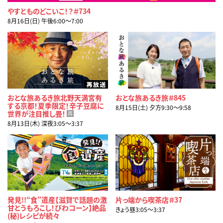
やすとものどこいこ！？＃734
8月16日(日) 午後6:00〜7:00
おとな旅あるき旅北野天満宮有
おとな旅あるき旅＃845
する京都！夏季限定！辛子豆腐に
8月15日(土) 夕方9:30〜9:58
世界が注目推し畳！
再
8月13日(木) 深夜3:05〜3:37
発見!!“食”遺産【滋賀で話題の激
片っ端から喫茶店＃37
甘とうもろこし！びわコーン】絶品
きょう昼3:05〜3:37
(秘)レシピが続々