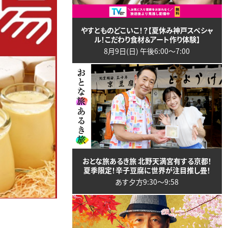
やすとものどこいこ！？【夏休み神戸スペシャ
ル！こだわり食材＆アート作り体験】
8月9日(日) 午後6:00〜7:00
おとな旅あるき旅 北野天満宮有する京都！
夏季限定！辛子豆腐に世界が注目推し畳！
あす夕方9:30〜9:58