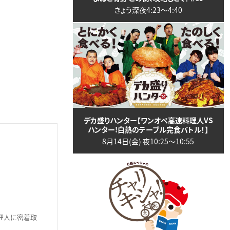
きょう深夜4:23〜4:40
デカ盛りハンター【ワンオペ高速料理人VS
ハンター!白熱のテーブル完食バトル！】
8月14日(金) 夜10:25〜10:55
理人に密着取