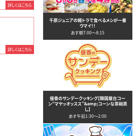
詳しくはこちら
千原ジュニアの軽トラで食べるメシが一番
ウマイ！！
あす朝7:00〜8:15
詳しくはこちら
優香のサンデークッキング【韓国屋台コー
ン“マヤッオッスス”&amp;コーンな茶碗蒸
し】
あす午前1:30〜2:00