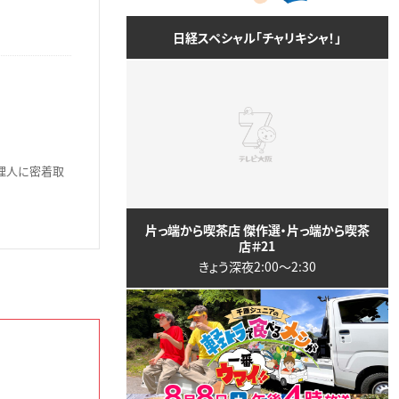
日経スペシャル「チャリキシャ！」
理人に密着取
片っ端から喫茶店 傑作選・片っ端から喫茶
店＃21
きょう深夜2:00〜2:30