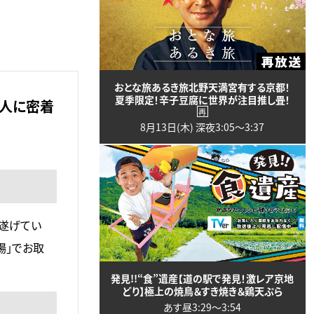
おとな旅あるき旅北野天満宮有する京都！
夏季限定！辛子豆腐に世界が注目推し畳！
理人に密着
再
8月13日(木) 深夜3:05〜3:37
を遂げてい
場」でお取
発見!!“食”遺産【道の駅で発見！激レア京地
どり】極上の焼鳥＆すき焼き＆鶏天ぷら
あす昼3:29〜3:54