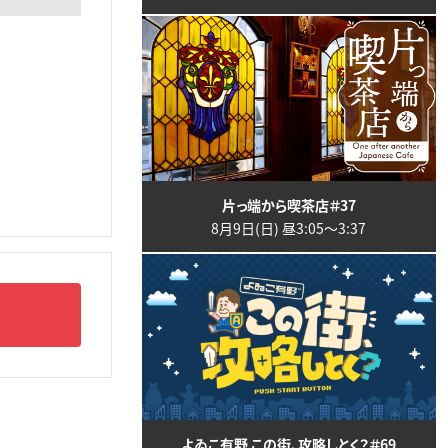
片っ端から喫茶店＃37
8月9日(日) 昼3:05〜3:37
よゐこ有野 この街、攻略しとく？＃69