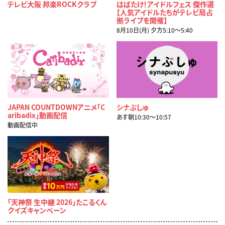
テレビ大阪 邦楽ROCKクラブ
はばたけ！アイドルフェス 傑作選
【人気アイドルたちがテレビ局占
拠ライブを開催】
8月10日(月) 夕方5:10〜5:40
JAPAN COUNTDOWNアニメ「C
シナぷしゅ
aribadix」動画配信
あす朝10:30〜10:57
動画配信中
「天神祭 生中継 2026」たこるくん
クイズキャンペーン