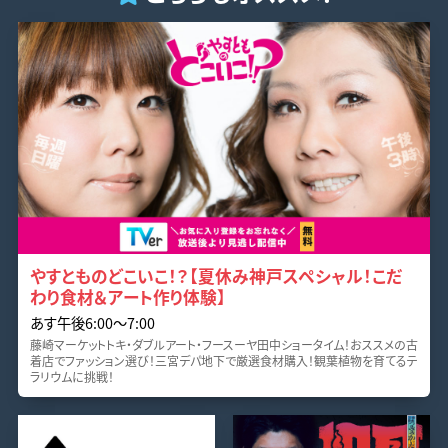
やすとものどこいこ！？【夏休み神戸スペシャル！こだ
わり食材＆アート作り体験】
あす午後6:00〜7:00
藤崎マーケットトキ・ダブルアート・フースーヤ田中ショータイム！おススメの古
着店でファッション選び！三宮デパ地下で厳選食材購入！観葉植物を育てるテ
ラリウムに挑戦！