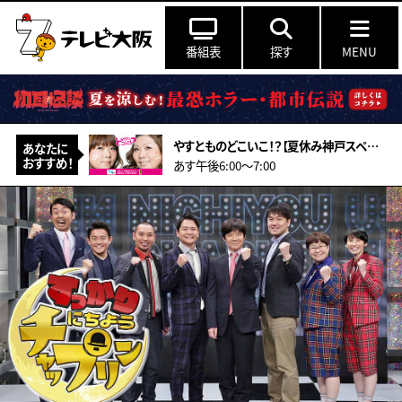
番組表
探す
MENU
やすとものどこいこ！？【夏休み神戸スペシャル！こだわり食材＆アート作り体験】
あなたに
おすすめ！
あす午後6:00〜7:00