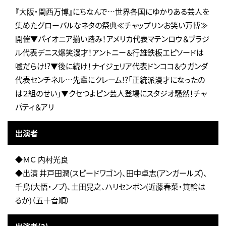
『大阪・関西万博』にちなんで…世界各国にゆかりある芸人を
集めたグローバルなネタの祭典≪チャップリンお笑い万博≫
開催▼パイオニア揃い踏み！アメリカ代表マテンロウ＆ブラジ
ル代表デニス爆笑漫才！アントニー＆行雄鉄板エピソードは
嘘だらけ!?▼後に続け！ナイジェリア代表ドンココ＆ウガンダ
代表センチネル…先輩にクレーム!?「正統派漫才になったの
は２組のせい」▼クセつよピン芸人登場にスタジオ騒然！チャ
パティ＆アリ
出演者
◆ＭＣ 内村光良
◆出演 井戸田潤(スピードワゴン)、田中卓志(アンガールズ)、
千鳥(大悟・ノブ)、土田晃之、ハリセンボン(近藤春菜・箕輪は
るか)（五十音順）