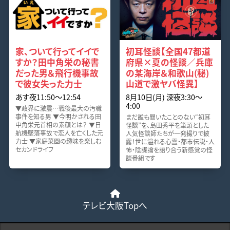
家、ついて行ってイイで
初耳怪談【全国47都道
すか？田中角栄の秘書
府県×夏の怪談／兵庫
だった男＆飛行機事故
の某海岸＆和歌山(秘)
で彼女失った力士
山道で激ヤバ怪異】
あす夜11:50〜12:54
8月10日(月) 深夜3:30〜
4:00
▼政界に激震…戦後最大の汚職
事件を知る男 ▼今明かされる田
まだ誰も聞いたことのない“初耳
中角栄元首相の素顔とは？ ▼日
怪談”を、島田秀平を筆頭とした
航機墜落事故で恋人を亡くした元
人気怪談師たちが一発撮りで披
力士 ▼家庭菜園の趣味を楽しむ
露！世に溢れる心霊・都市伝説・人
セカンドライフ
怖・陰謀論を語り合う新感覚の怪
談番組です
テレビ大阪Topへ