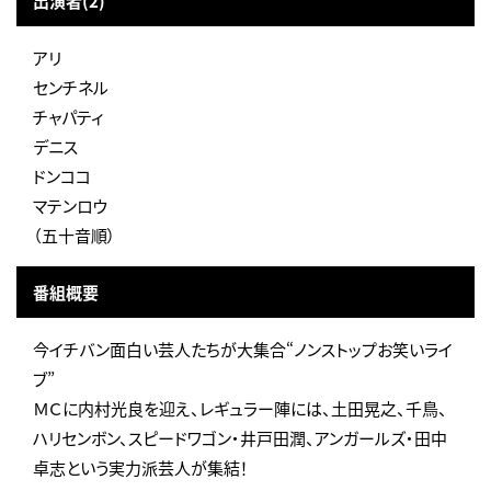
出演者(2)
アリ
センチネル
チャパティ
デニス
ドンココ
マテンロウ
（五十音順）
番組概要
今イチバン面白い芸人たちが大集合“ノンストップお笑いライ
ブ”
ＭＣに内村光良を迎え、レギュラー陣には、土田晃之、千鳥、
ハリセンボン、スピードワゴン・井戸田潤、アンガールズ・田中
卓志という実力派芸人が集結！