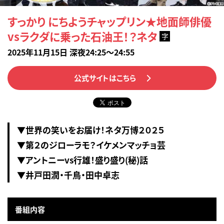
すっかり にちようチャップリン★地面師俳優
vsラクダに乗った石油王！？ネタ
字
2025年11月15日 深夜24:25～24:55
公式サイトはこちら
▼世界の笑いをお届け！ネタ万博２０２５
▼第２のジローラモ？イケメンマッチョ芸
▼アントニーvs行雄！盛り盛り(秘)話
▼井戸田潤・千鳥・田中卓志
番組内容