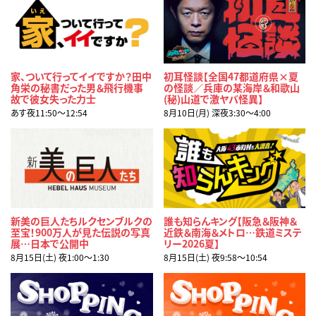
家、ついて行ってイイですか？田中
初耳怪談【全国47都道府県×夏
角栄の秘書だった男＆飛行機事
の怪談／兵庫の某海岸＆和歌山
故で彼女失った力士
(秘)山道で激ヤバ怪異】
あす夜11:50〜12:54
8月10日(月) 深夜3:30〜4:00
新美の巨人たちルクセンブルクの
誰も知らんキング【阪急＆阪神＆
至宝！900万人が見た伝説の写真
近鉄＆南海＆メトロ…鉄道ミステ
展…日本で公開中
リー2026夏】
8月15日(土) 夜1:00〜1:30
8月15日(土) 夜9:58〜10:54