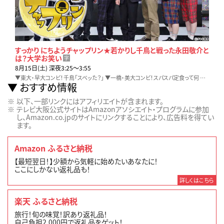
すっかり にちようチャップリン★若かりし千鳥と戦った永田敬介と
は？大学お笑い
字
8月15日(土) 深夜3:25〜3:55
▼東大・早大コンビ！千鳥「スベッた？」 ▼一橋・美大コンビ！スパスパ定食って何 ▼大学お笑い勢力図を徹底分析！陰の男達 ▼内村光良・千鳥・田中卓志
おすすめ情報
以下、一部リンクにはアフィリエイトが含まれます。
テレビ大阪公式サイトはAmazonアソシエイト・プログラムに参加
し、Amazon.co.jpのサイトにリンクすることにより、広告料を得てい
ます。
Amazon ふるさと納税
【最短翌日！】少額から気軽に始めたいあなたに！
ここにしかない返礼品も！
詳しくはこちら
楽天 ふるさと納税
旅行！旬の味覚！訳あり返礼品！
自己負担2,000円で返礼品をゲット！